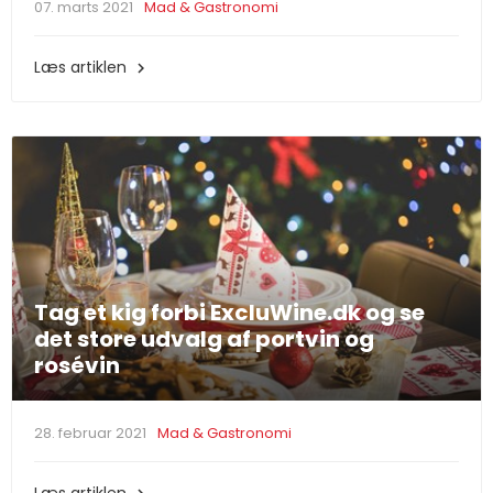
07. marts 2021
Mad & Gastronomi
Læs artiklen

Tag et kig forbi ExcluWine.dk og se
det store udvalg af portvin og
rosévin
28. februar 2021
Mad & Gastronomi