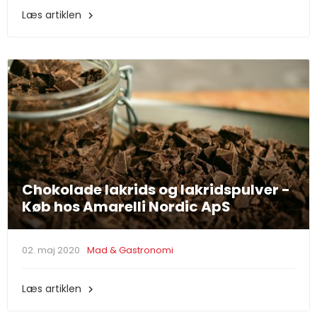
Læs artiklen

Chokolade lakrids og lakridspulver -
Køb hos Amarelli Nordic ApS
02. maj 2020
Mad & Gastronomi
Læs artiklen
