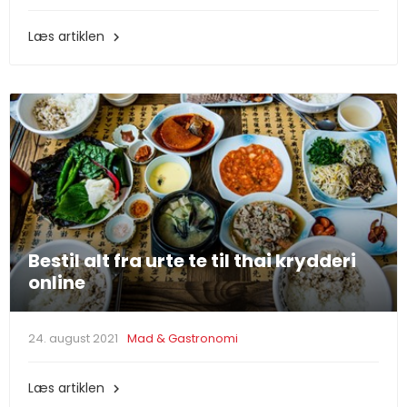
Læs artiklen

Bestil alt fra urte te til thai krydderi
online
24. august 2021
Mad & Gastronomi
Læs artiklen
