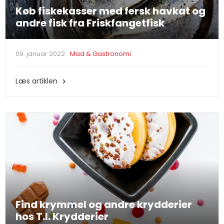
Køb fiskekasser med fersk havkat og
andre fisk fra Friskfangetfisk
09. januar 2022
Mad & Gastronomi
Læs artiklen

Find krymmel og andre krydderier
hos T.I. Krydderier