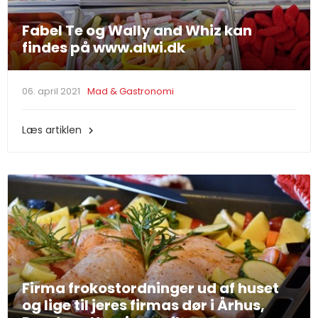
Fabel Te og Wally and Whiz kan
findes på www.alwi.dk
06. april 2021
Mad & Gastronomi
Læs artiklen

Firma frokostordninger ud af huset
og lige til jeres firmas dør i Århus,