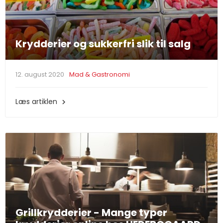
Krydderier og sukkerfri slik til salg
12. august 2020
Mad & Gastronomi
Læs artiklen

Grillkrydderier - Mange typer