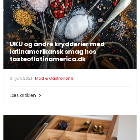
UKU og andre krydderier med
latinamerikansk smag hos
tasteoflatinamerica.dk
01. juni 2021
Mad & Gastronomi
Læs artiklen
