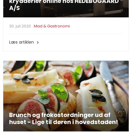
krydderier online hos HEDEBOGAARD
A/S
30. juli 2020
Mad & Gastronomi
Læs artiklen

Brunch og frokostordninger ud af
huset - Lige til døren i hovedstaden!