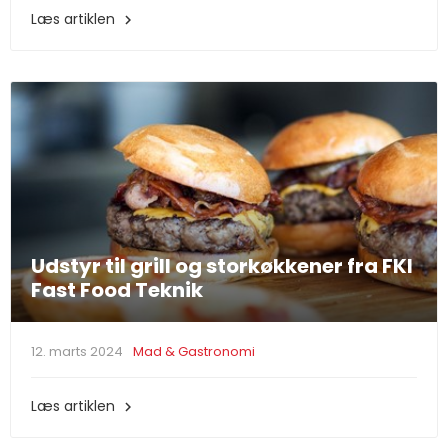
Læs artiklen

Udstyr til grill og storkøkkener fra FKI
Fast Food Teknik
12. marts 2024
Mad & Gastronomi
Læs artiklen
