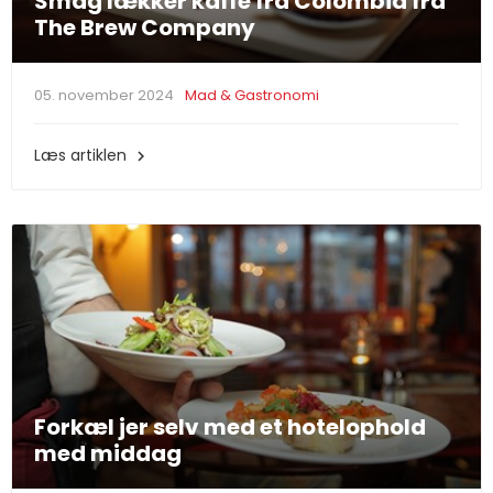
Smag lækker kaffe fra Colombia fra
The Brew Company
05. november 2024
Mad & Gastronomi
Læs artiklen

Forkæl jer selv med et hotelophold
med middag