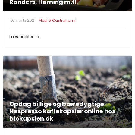
Randers, Hørning m.fl.
10. marts 2021
Mad & Gastronomi
Læs artiklen

Opdag billige og bæredygtige
Nespresso kaffekapsler online hos
biokapslen.dk