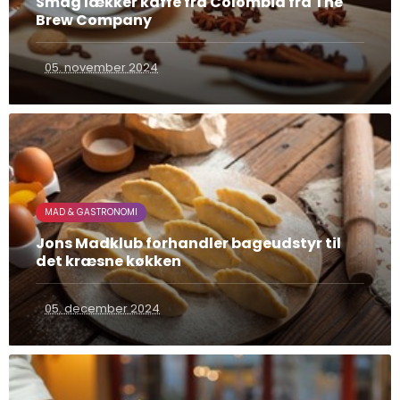
Smag lækker kaffe fra Colombia fra The
Brew Company
05. november 2024
MAD & GASTRONOMI
Jons Madklub forhandler bageudstyr til
det kræsne køkken
05. december 2024