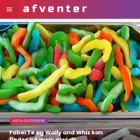

MAD & GASTRONOMI
Fabel Te og Wally and Whiz kan
findes på www.alwi.dk