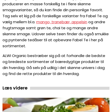
producerer en masse forskellig te i flere skønne
smagsvarianter, så du kan finde din personlige favorit.
Tag selv et kig på de forskellige varianter fra Fabel Te og
vælg mellem bl.a.
mango, tranebær, appelsin
og andre
frugtsmage samt grøn te, chai te og mange andre
skønne smage. Udover selve teen finder du også smukke
og pyntende tedåser til at opbevare Fabel Te i her på
sortimentet.
ALWI Organic bestræber sig på at forhandle de bedste
og bredeste sortimenter af bæredygtige produkter til
din hverdag. Gå selv på udkig i det skønne univers i dag
og find de rette produkter til din hverdag.
Læs videre