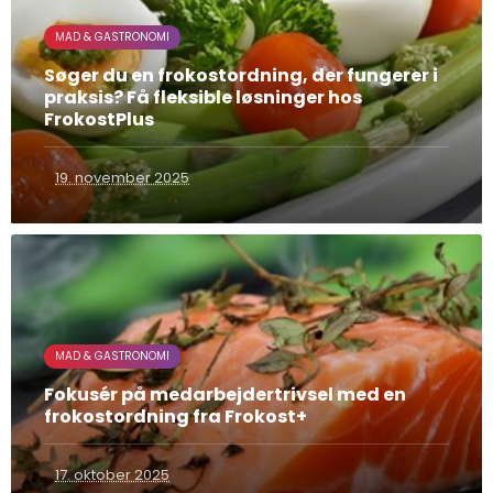
MAD & GASTRONOMI
Søger du en frokostordning, der fungerer i
praksis? Få fleksible løsninger hos
FrokostPlus
19. november 2025
MAD & GASTRONOMI
Fokusér på medarbejdertrivsel med en
frokostordning fra Frokost+
17. oktober 2025