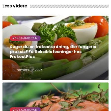
Læs videre
MAD & GASTRONOMI
Søger du en frokostordning, der fungerer i
praksis? Få fleksible løsninger hos
FrokostPlus
19. november 2025
MAD & GASTRONOMI