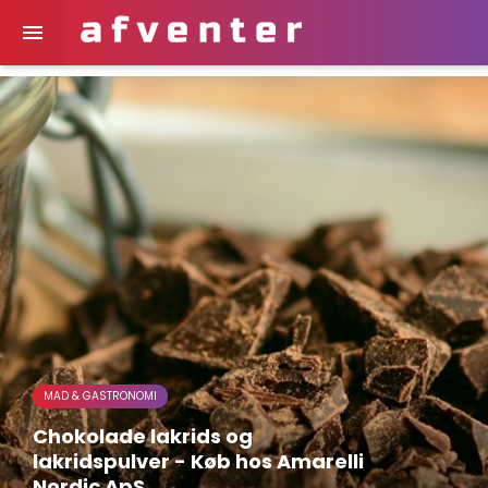

MAD & GASTRONOMI
Chokolade lakrids og
lakridspulver - Køb hos Amarelli
Nordic ApS