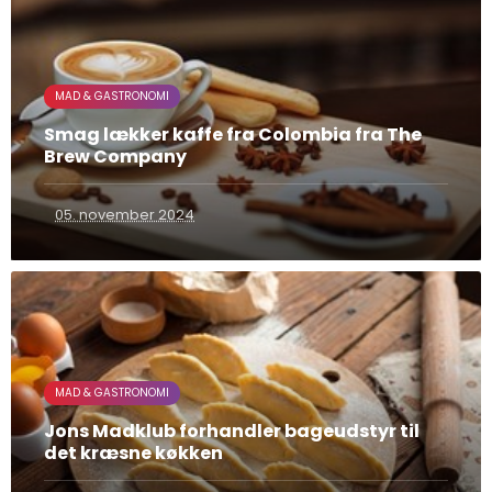
MAD & GASTRONOMI
Smag lækker kaffe fra Colombia fra The
Brew Company
05. november 2024
MAD & GASTRONOMI
Jons Madklub forhandler bageudstyr til
det kræsne køkken