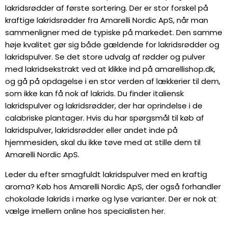
lakridsrødder af første sortering. Der er stor forskel på
kraftige lakridsrødder fra Amarelli Nordic ApS, når man
sammenligner med de typiske på markedet. Den samme
høje kvalitet gør sig både gældende for lakridsrødder og
lakridspulver. Se det store udvalg af rødder og pulver
med lakridsekstrakt ved at klikke ind på amarellishop.dk,
og gå på opdagelse i en stor verden af lækkerier til dem,
som ikke kan få nok af lakrids. Du finder italiensk
lakridspulver og lakridsrødder, der har oprindelse i de
calabriske plantager. Hvis du har spørgsmål til køb af
lakridspulver, lakridsrødder eller andet inde på
hjemmesiden, skal du ikke tøve med at stille dem til
Amarelli Nordic ApS.
Leder du efter smagfuldt lakridspulver med en kraftig
aroma? Køb hos Amarelli Nordic ApS, der også forhandler
chokolade lakrids i mørke og lyse varianter. Der er nok at
vælge imellem online hos specialisten her.