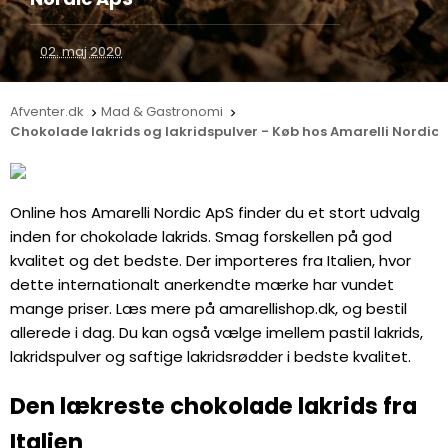
02. maj 2020
Afventer.dk
Mad & Gastronomi


Chokolade lakrids og lakridspulver - Køb hos Amarelli Nordic 
Online hos Amarelli Nordic ApS finder du et stort udvalg
inden for chokolade lakrids. Smag forskellen på god
kvalitet og det bedste. Der importeres fra Italien, hvor
dette internationalt anerkendte mærke har vundet
mange priser. Læs mere på amarellishop.dk, og bestil
allerede i dag. Du kan også vælge imellem pastil lakrids,
lakridspulver og saftige lakridsrødder i bedste kvalitet.
Den lækreste chokolade lakrids fra
Italien