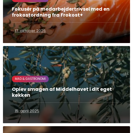
Fokusér på medarbejdertrivsel med en
frokostordning fra Frokost+
17. oktober 2025
MAD & GASTRONOMI
Oplev smagen af Middelhavet i dit eget
køkken
15. april 2025