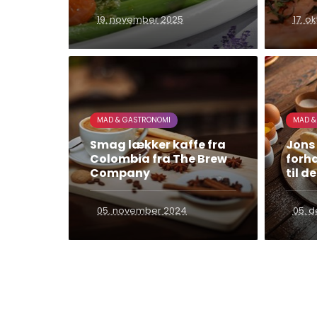
19. november 2025
17. o
MAD & GASTRONOMI
MAD &
Smag lækker kaffe fra
Jons
Colombia fra The Brew
forh
Company
til d
05. november 2024
05. 