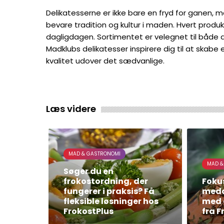
Delikatesserne er ikke bare en fryd for ganen,
bevare tradition og kultur i maden. Hvert produkt 
dagligdagen. Sortimentet er velegnet til både at
Madklubs delikatesser inspirere dig til at ska
kvalitet udover det sædvanlige.
Læs videre
MAD & GASTRONOMI
MAD &
Søger du en
frokostordning, der
Foku
fungerer i praksis? Få
meda
fleksible løsninger hos
med 
FrokostPlus
fra F