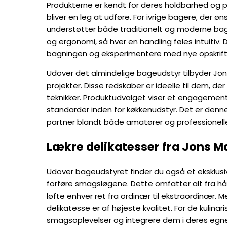
Produkterne er kendt for deres holdbarhed og præ
bliver en leg at udføre. For ivrige bagere, der ø
understøtter både traditionelt og moderne ba
og ergonomi, så hver en handling føles intuitiv.
bagningen og eksperimentere med nye opskrift
Udover det almindelige bageudstyr tilbyder Jo
projekter. Disse redskaber er ideelle til dem, 
teknikker. Produktudvalget viser et engagement i
standarder inden for køkkenudstyr. Det er denne 
partner blandt både amatører og professionelle
Lækre delikatesser fra Jons M
Udover bageudstyret finder du også et eksklusi
forføre smagsløgene. Dette omfatter alt fra hå
løfte enhver ret fra ordinær til ekstraordinær. 
delikatesse er af højeste kvalitet. For de kulina
smagsoplevelser og integrere dem i deres egne