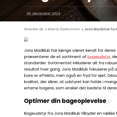
05. december 2024
Afventer.dk
Mad & Gastronomi
Jons Madklub for


Jons Madklub har længe været kendt for deres u
præsenterer de et sortiment af
bageudstyr
, d
standarder. Sortimentet inkluderer alt fra robu
resultat hver gang. Jons Madklub fokuserer på a
bare er effektiv, men også en fryd for øjet. De
kvalitet, der sikrer, at udstyret kan holde i man
erfarne bagere, som ønsker det bedste til deres 
Optimer din bageoplevelse
Bageudstyr fra Jons Madklub tilbyder en række f