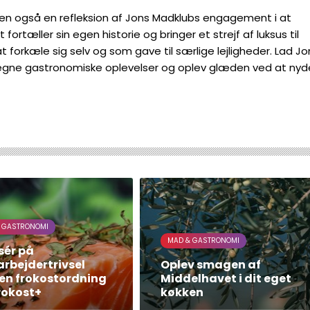
 men også en refleksion af Jons Madklubs engagement i at
fortæller sin egen historie og bringer et strejf af luksus til
 forkæle sig selv og som gave til særlige lejligheder. Lad Jo
be egne gastronomiske oplevelser og oplev glæden ved at nyd
 GASTRONOMI
MAD & GASTRONOMI
sér på
rbejdertrivsel
Oplev smagen af
en frokostordning
Middelhavet i dit eget
rokost+
køkken