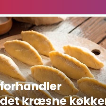
forhandler
l det kræsne køkk