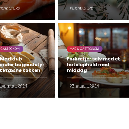
ktober 2025
15. april 2025
 GASTRONOMI
MAD & GASTRONOMI
 Madklub
Forkæl jer selv med et
andler bageudstyr
hotelophold med
et kræsne køkken
middag
december 2024
27. august 2024