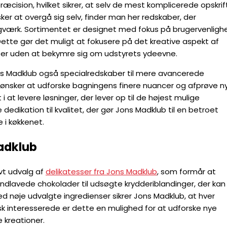
cision, hvilket sikrer, at selv de mest komplicerede opskrif
nsker at overgå sig selv, finder man her redskaber, der
gværk. Sortimentet er designet med fokus på brugervenligh
 Dette gør det muligt at fokusere på det kreative aspekt af
er uden at bekymre sig om udstyrets ydeevne.
ns Madklub også specialredskaber til mere avancerede
der ønsker at udforske bagningens finere nuancer og afprøve n
 at levere løsninger, der lever op til de højest mulige
dedikation til kvalitet, der gør Jons Madklub til en betroet
 i køkkenet.
adklub
vt udvalg af
delikatesser fra Jons Madklub
, som formår at
ndlavede chokolader til udsøgte krydderiblandinger, der kan
Med nøje udvalgte ingredienser sikrer Jons Madklub, at hver
risk interesserede er dette en mulighed for at udforske nye
 kreationer.