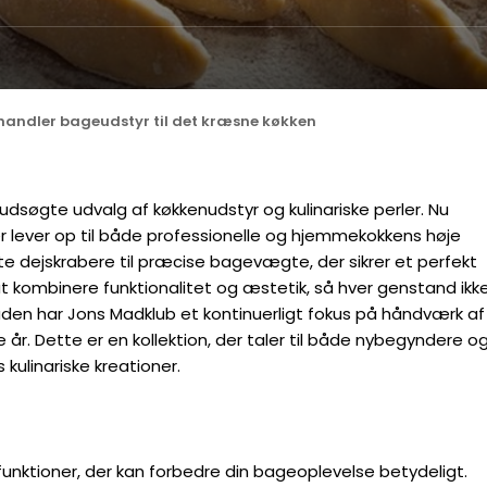
handler bageudstyr til det kræsne køkken
dsøgte udvalg af køkkenudstyr og kulinariske perler. Nu
er lever op til både professionelle og hjemmekokkens høje
ste dejskrabere til præcise bagevægte, der sikrer et perfekt
t kombinere funktionalitet og æstetik, så hver genstand ikk
suden har Jons Madklub et kontinuerligt fokus på håndværk af
ge år. Dette er en kollektion, der taler til både nybegyndere o
kulinariske kreationer.
unktioner, der kan forbedre din bageoplevelse betydeligt.