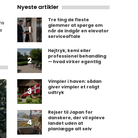
Nyeste artikler
Tre ting de fleste
ns
glemmer at spørge om
1
e
når de indgår en elevator
serviceaftale
Højtryk, kemi eller
professionel behandling
2
— hvad virker egentlig
Vimpler i haven: sådan
giver vimpler et roligt
3
udtryk
Rejser til Japan for
danskere, der vil opleve
4
landet uden at
planlægge alt selv