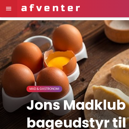

MAD & GASTRONOMI
Jons Madklub 
bageudstyr ti