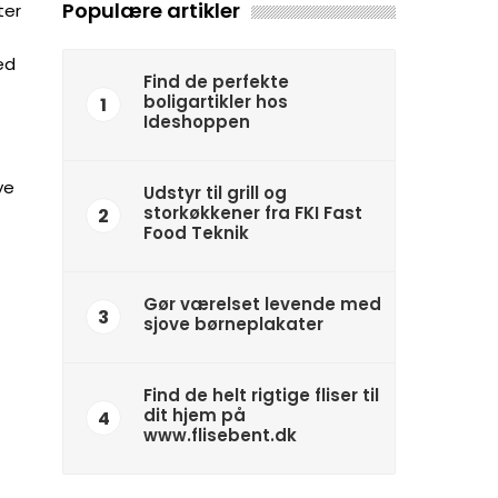
Populære artikler
ter
ed
Find de perfekte
boligartikler hos
1
Ideshoppen
ye
Udstyr til grill og
storkøkkener fra FKI Fast
2
Food Teknik
Gør værelset levende med
3
sjove børneplakater
Find de helt rigtige fliser til
dit hjem på
4
www.flisebent.dk