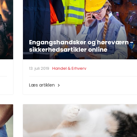
Engangshandsker og høreværn -
sikkerhedsartikler online
13. juli 2019
Handel & Erhverv
Læs artiklen
