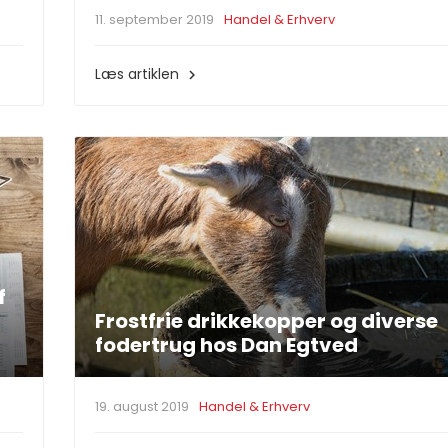
11. september 2019
Handel & Erhverv
Læs artiklen

f
Frostfrie drikkekopper og diverse
fodertrug hos Dan Egtved
19. august 2019
Handel & Erhverv