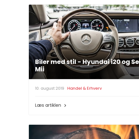
Biler med stil - Hyundai i20 og S
Mii
10. august 2019
Handel & Erhverv
Læs artiklen
