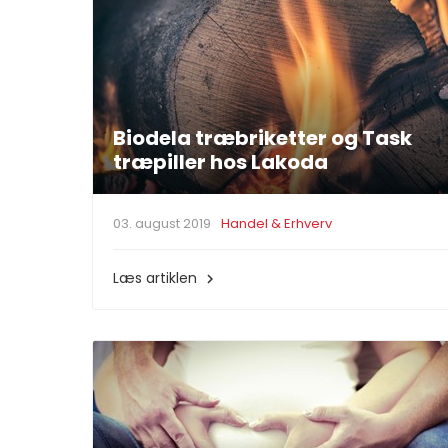
Biodela træbriketter og Task
træpiller hos Lakoda
03. august 2019
Handel & Erhverv
Læs artiklen
