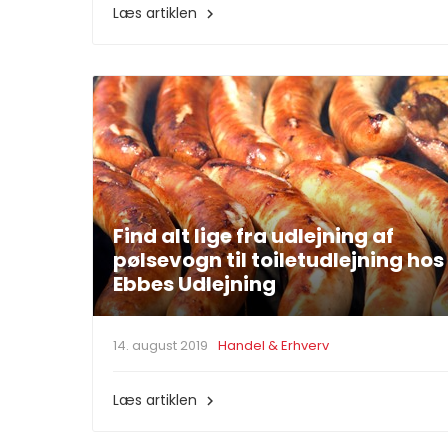
Læs artiklen

Find alt lige fra udlejning af
pølsevogn til toiletudlejning hos
Ebbes Udlejning
14. august 2019
Handel & Erhverv
Læs artiklen
