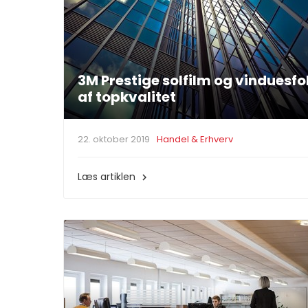
3M Prestige solfilm og vinduesfo
af topkvalitet
22. oktober 2019
Handel & Erhverv
Læs artiklen
