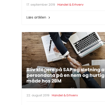
17. september 2019
Handel & Erhverv
Læs artiklen

Bliv klogere på SAP og sletning a
persondata på en nem og hurtig
måde hos 2BM
22. august 2019
Handel & Erhverv