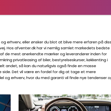
 og erhverv, eller ønsker du blot at blive mere erfaren på dis
 vej. Hos afventer.dk har vi nemlig samlet markedets bedste
gle af de mest anerkendte mærker og leverandører inden for
ing privatleasing af biler, bestyrelseskurser, køkkenting i
helt andet, så kan du naturligvis også finde en masse
side. Det vil være en fordel for dig at tage et mere
el og erhverv, hvor du med garanti vil finde nye tendenser o