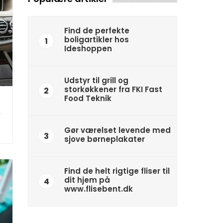
Find de perfekte
boligartikler hos
1
Ideshoppen
Udstyr til grill og
storkøkkener fra FKI Fast
2
Food Teknik
Gør værelset levende med
3
sjove børneplakater
Find de helt rigtige fliser til
dit hjem på
4
www.flisebent.dk