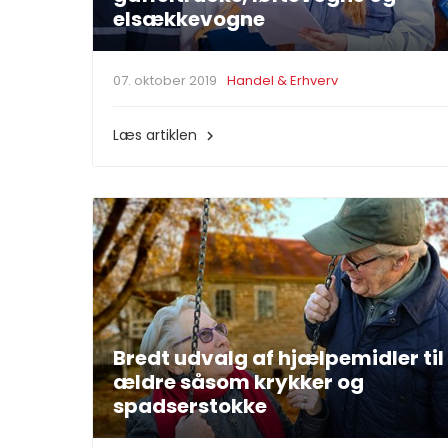
elsækkevogne
07. oktober 2019
Handel & Erhverv
Læs artiklen

Bredt udvalg af hjælpemidler til
ældre såsom krykker og
spadserstokke