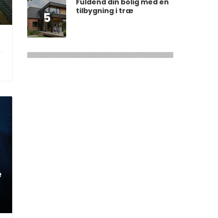
Fuldend din bolig med en
tilbygning i træ
5
e