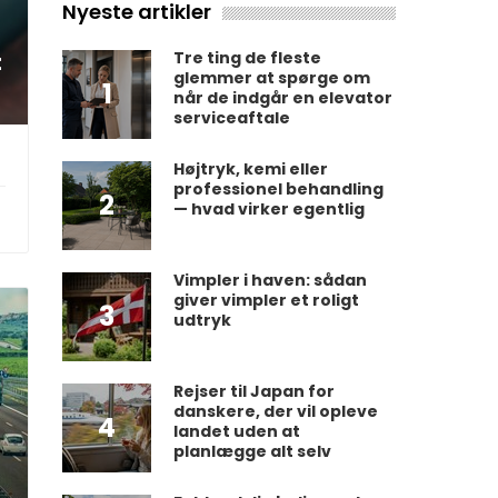
Nyeste artikler
t
Tre ting de fleste
glemmer at spørge om
1
når de indgår en elevator
serviceaftale
Højtryk, kemi eller
professionel behandling
2
— hvad virker egentlig
Vimpler i haven: sådan
giver vimpler et roligt
3
udtryk
Rejser til Japan for
danskere, der vil opleve
4
landet uden at
planlægge alt selv