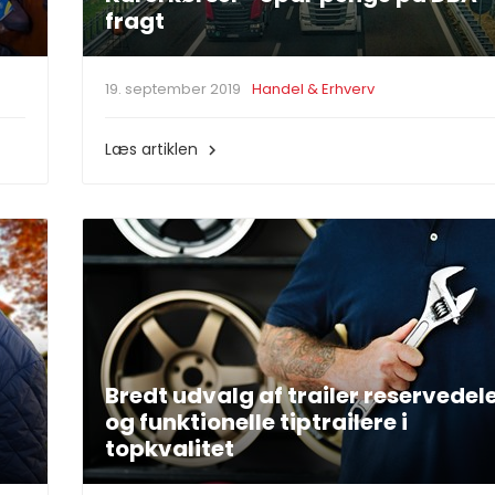
fragt
19. september 2019
Handel & Erhverv
Læs artiklen

Bredt udvalg af trailer reservedel
og funktionelle tiptrailere i
topkvalitet