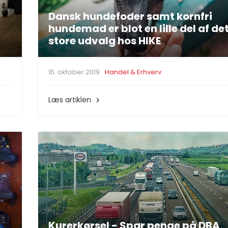
Dansk hundefoder samt kornfri
hundemad er blot en lille del af de
store udvalg hos HIKE
15. oktober 2019
Handel & Erhverv
Læs artiklen

Kurerkørsel - Spar penge på DBA