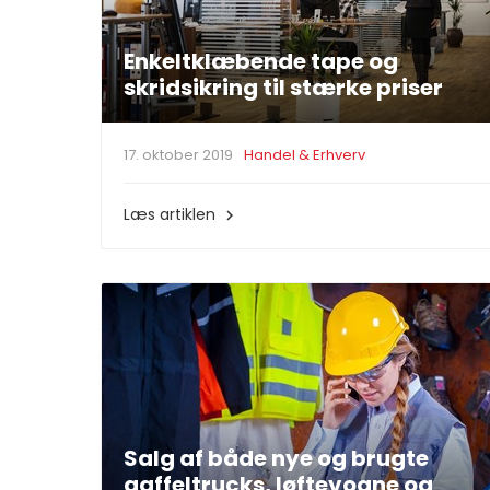
Enkeltklæbende tape og
skridsikring til stærke priser
17. oktober 2019
Handel & Erhverv
Læs artiklen

Salg af både nye og brugte
gaffeltrucks, løftevogne og