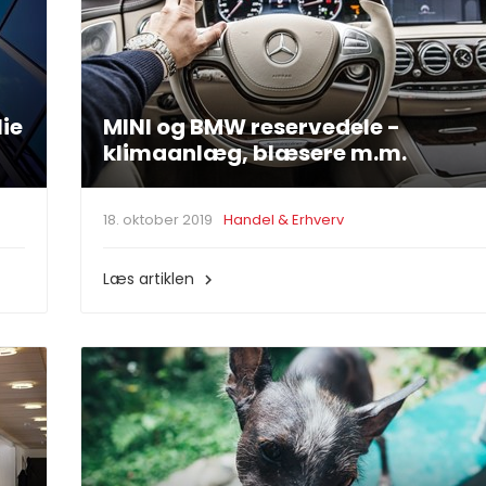
lie
MINI og BMW reservedele -
klimaanlæg, blæsere m.m.
18. oktober 2019
Handel & Erhverv
Læs artiklen
