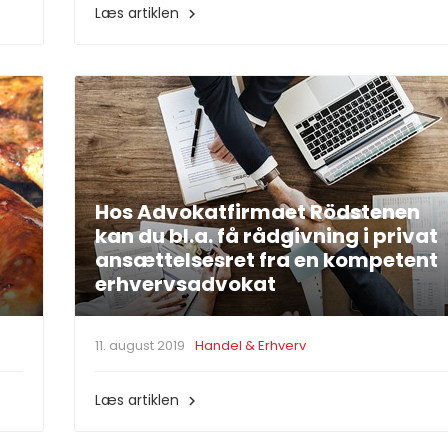
Læs artiklen

Hos Advokatfirmaet Rödstenen
kan du bl.a. få rådgivning i privat
ansættelsesret fra en kompetent
erhvervsadvokat
11. august 2019
Handel & Erhverv
Læs artiklen
