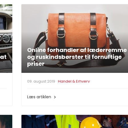
Online forhandler af læderremme
eat
og ruskindsbørster til fornuftige
priser
09. august 2019
Handel & Erhverv
Læs artiklen
