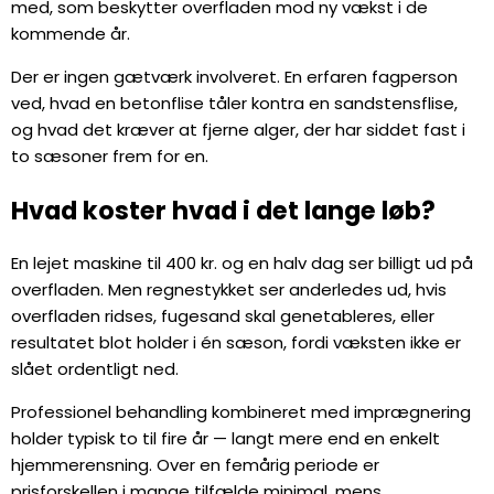
med, som beskytter overfladen mod ny vækst i de
kommende år.
Der er ingen gætværk involveret. En erfaren fagperson
ved, hvad en betonflise tåler kontra en sandstensflise,
og hvad det kræver at fjerne alger, der har siddet fast i
to sæsoner frem for en.
Hvad koster hvad i det lange løb?
En lejet maskine til 400 kr. og en halv dag ser billigt ud på
overfladen. Men regnestykket ser anderledes ud, hvis
overfladen ridses, fugesand skal genetableres, eller
resultatet blot holder i én sæson, fordi væksten ikke er
slået ordentligt ned.
Professionel behandling kombineret med imprægnering
holder typisk to til fire år — langt mere end en enkelt
hjemmerensning. Over en femårig periode er
prisforskellen i mange tilfælde minimal, mens