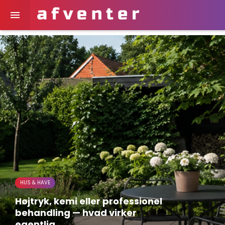

HUS & HAVE
Højtryk, kemi eller professionel
behandling — hvad virker
egentlig