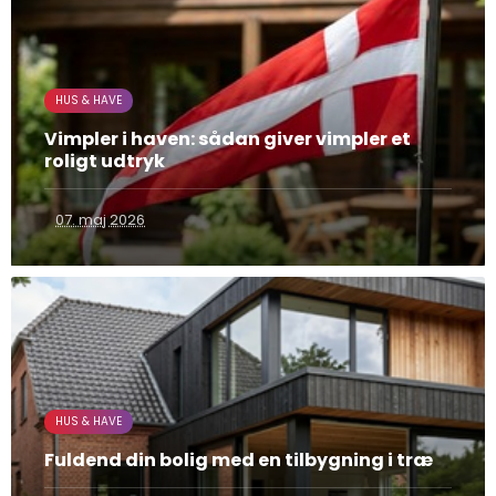
HUS & HAVE
Vimpler i haven: sådan giver vimpler et
roligt udtryk
07. maj 2026
HUS & HAVE
Fuldend din bolig med en tilbygning i træ