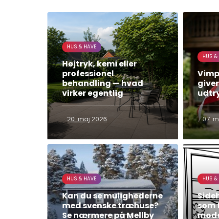
HUS & HAVE
HUS &
Højtryk, kemi eller
professionel
Vimpl
behandling — hvad
giver
virker egentlig
udtr
20. maj 2026
07. m
HUS & HAVE
HUS &
Kan du se mulighederne
Side
med svenske træhuse?
som f
Se nærmere på Mellby
mode