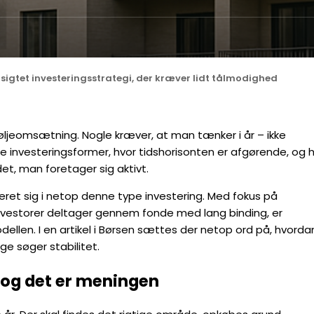
gsigtet investeringsstrategi, der kræver lidt tålmodighed
teføljeomsætning. Nogle kræver, at man tænker i år – ikke
 investeringsformer, hvor tidshorisonten er afgørende, og 
det, man foretager sig aktivt.
seret sig i netop denne type investering. Med fokus på
vestorer deltager gennem fonde med lang binding, er
llen. I en artikel i Børsen sættes der netop ord på, hvorda
ge søger stabilitet.
 og det er meningen