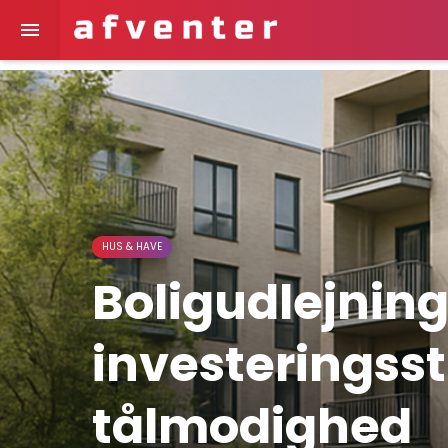

HUS & HAVE
Boligudlejning
investeringsst
tålmodighed