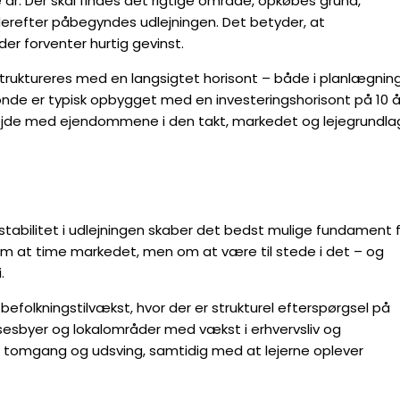
 år. Der skal findes det rigtige område, opkøbes grund,
derefter påbegyndes udlejningen. Det betyder, at
er forventer hurtig gevinst.
 struktureres med en langsigtet horisont – både i planlægnin
nde er typisk opbygget med en investeringshorisont på 10 å
 arbejde med ejendommene i den takt, markedet og lejegrundl
 stabilitet i udlejningen skaber det bedst mulige fundament 
 om at time markedet, men om at være til stede i det – og
.
folkningstilvækst, hvor der er strukturel efterspørgsel på
elsesbyer og lokalområder med vækst i erhvervsliv og
or tomgang og udsving, samtidig med at lejerne oplever