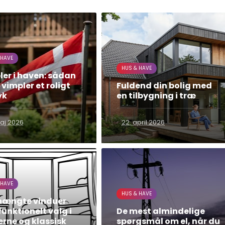
 HAVE
HUS & HAVE
er i haven: sådan
 vimpler et roligt
Fuldend din bolig med
yk
en tilbygning i træ
aj 2026
22. april 2026
 HAVE
HUS & HAVE
hængte vinduer
unktionelt valg i
De mest almindelige
rne og klassisk
spørgsmål om el, når du