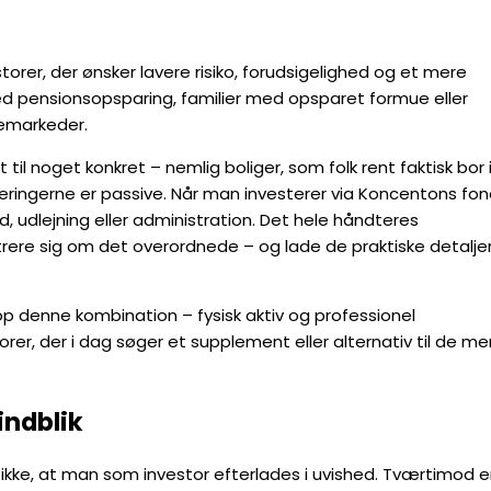
torer, der ønsker lavere risiko, forudsigelighed og et mere
ed pensionsopsparing, familier med opsparet formue eller
tiemarkeder.
il noget konkret – nemlig boliger, som folk rent faktisk bor i
eringerne er passive. Når man investerer via Koncentons fon
d, udlejning eller administration. Det hele håndteres
rere sig om det overordnede – og lade de praktiske detalje
op denne kombination – fysisk aktiv og professionel
orer, der i dag søger et supplement eller alternativ til de me
indblik
ikke, at man som investor efterlades i uvished. Tværtimod e