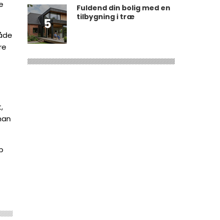
e
Fuldend din bolig med en
tilbygning i træ
5
råde
re
,
man
p