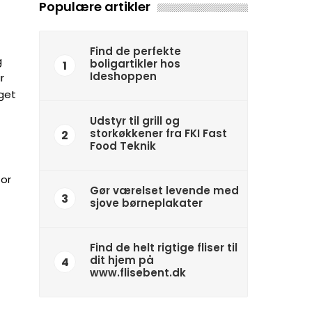
Populære artikler
Find de perfekte
g
boligartikler hos
1
Ideshoppen
r
aget
Udstyr til grill og
storkøkkener fra FKI Fast
2
Food Teknik
for
Gør værelset levende med
3
sjove børneplakater
Find de helt rigtige fliser til
dit hjem på
4
www.flisebent.dk