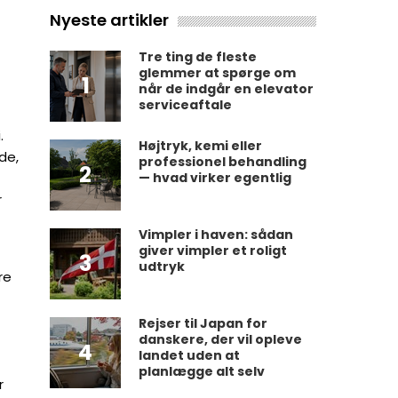
Nyeste artikler
Tre ting de fleste
glemmer at spørge om
1
når de indgår en elevator
serviceaftale
.
Højtryk, kemi eller
de,
professionel behandling
2
— hvad virker egentlig
r
Vimpler i haven: sådan
giver vimpler et roligt
3
udtryk
re
Rejser til Japan for
danskere, der vil opleve
4
landet uden at
planlægge alt selv
r