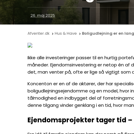
26. maj 2025
Afventer.dk
Hus & Have
Boligudlejning er en lan


Ikke alle investeringer passer til en hurtig por
måneder. Ejendomsinvestering er netop én af de
det, man venter på, ofte er lige så vigtigt som 
Koncenton er en af de aktører, der har speciali
boligudlejningsejendomme og en model, hvor in
tålmodighed en indbygget del af forretningsmode
denne tilgang vinder genklang i en tid, hvor man
Ejendomsprojekter tager tid –