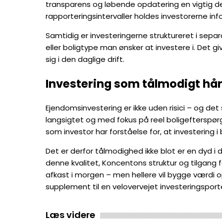
transparens og løbende opdatering en vigtig d
rapporteringsintervaller holdes investorerne 
Samtidig er investeringerne struktureret i sepa
eller boligtype man ønsker at investere i. Det g
sig i den daglige drift.
Investering som tålmodigt h
Ejendomsinvestering er ikke uden risici – og de
langsigtet og med fokus på reel boligefterspør
som investor har forståelse for, at investering i
Det er derfor tålmodighed ikke blot er en dy
denne kvalitet, Koncentons struktur og tilgang f
afkast i morgen – men hellere vil bygge værdi o
supplement til en velovervejet investeringsporte
Læs videre