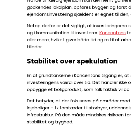
Fra idé til færdig ejendom kan der nemt gå flere
godkendes lokalplan, opføres byggeri og først 
ejendomsinvestering sjældent er egnet til den, d
Netop derfor er det vigtigt, at investeringerne
og i kommunikation til investorer.
Koncentons
fo
eller mere, hvilket giver både tid og ro til at
tillader.
Stabilitet over spekulation
En af grundtankerne i Koncentons tilgang er, at
investeringens værdi over tid. Det handler ikke
opbygge et boligprodukt, som folk faktisk vil bo i
Det betyder, at der fokuseres på områder med be
lejeboliger – fx forstæder til storbyer, uddann
infrastruktur. På den måde mindskes risikoen f
stabilitet og tryghed.