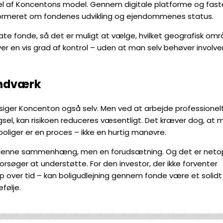
el af Koncentons model. Gennem digitale platforme og fast
informeret om fondenes udvikling og ejendommenes status.
rate fonde, så det er muligt at vælge, hvilket geografisk om
iver en vis grad af kontrol – uden at man selv behøver involve
åndværk
t siger Koncenton også selv. Men ved at arbejde professionelt
gsel, kan risikoen reduceres væsentligt. Det kræver dog, at 
 boliger er en proces – ikke en hurtig manøvre.
d i denne sammenhæng, men en forudsætning. Og det er neto
orsøger at understøtte. For den investor, der ikke forventer
p over tid – kan boligudlejning gennem fonde være et solidt
følje.