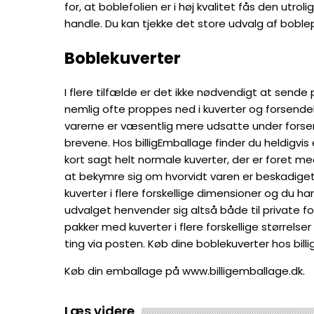
for, at boblefolien er i høj kvalitet fås den utrolig
handle. Du kan tjekke det store udvalg af bobl
Boblekuverter
I flere tilfælde er det ikke nødvendigt at sende 
nemlig ofte proppes ned i kuverter og forsende
varerne er væsentlig mere udsatte under forsen
brevene. Hos billigEmballage finder du heldigvis
kort sagt helt normale kuverter, der er foret 
at bekymre sig om hvorvidt varen er beskadiget
kuverter i flere forskellige dimensioner og du h
udvalget henvender sig altså både til private for
pakker med kuverter i flere forskellige størrelse
ting via posten. Køb dine boblekuverter hos bill
Køb din emballage på www.billigemballage.dk.
Læs videre