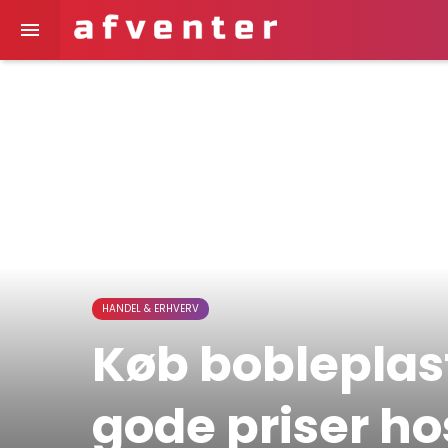

HANDEL & ERHVERV
Køb bobleplast
gode priser ho