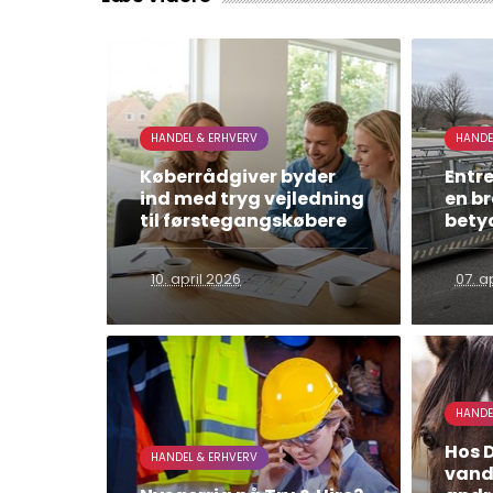
HANDEL & ERHVERV
HANDE
Køberrådgiver byder
Entr
ind med tryg vejledning
en b
til førstegangskøbere
bety
10. april 2026
07. a
HANDE
Hos 
HANDEL & ERHVERV
vandk