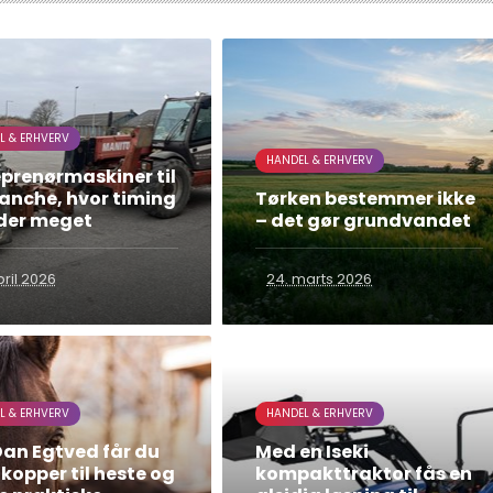
L & ERHVERV
HANDEL & ERHVERV
eprenørmaskiner til
ranche, hvor timing
Tørken bestemmer ikke
der meget
– det gør grundvandet
pril 2026
24. marts 2026
L & ERHVERV
HANDEL & ERHVERV
Dan Egtved får du
Med en Iseki
opper til heste og
kompakttraktor fås en