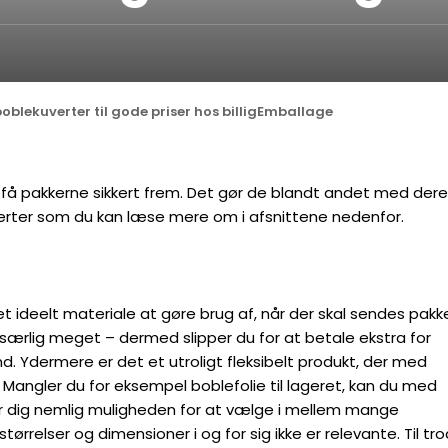
oblekuverter til gode priser hos billigEmballage
at få pakkerne sikkert frem. Det gør de blandt andet med der
verter som du kan læse mere om i afsnittene nedenfor.
 et ideelt materiale at gøre brug af, når der skal sendes pakke
r særlig meget – dermed slipper du for at betale ekstra for
d. Ydermere er det et utroligt fleksibelt produkt, der med
de. Mangler du for eksempel boblefolie til lageret, kan du med
ver dig nemlig muligheden for at vælge i mellem mange
tørrelser og dimensioner i og for sig ikke er relevante. Til tr