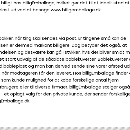
 billigt hos billigEmballage, hvilket gør det til et ideelt sted at
eplast ud ved at besøge www.billigemballage.dk.
pakker, når ting skal sendes via post. Er tingene små kan de
lsen er dermed markant billigere. Dog betyder det også, at
delsen og desværre kan gå i stykker, hvis der bliver smidt 
 et stort udvalg af de såkaldte boblekuverter. Boblekuverter 
med bobleplast og man kan derved sende sine varer afsted u
 når modtageren får den leveret. Hos billigEmballage finder
ar som kunde mulighed for at købe forskellige antal hjem –
brugere eller til diverse firmaer. billigEmballage sælger også
r – et oplagt valg for den private kunde, der sender forskellig
igEmballage.dk.