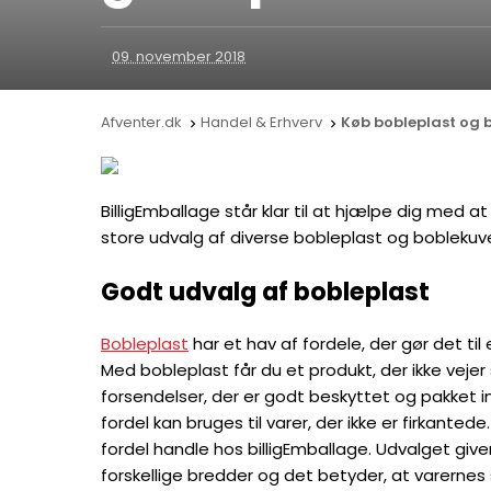
09. november 2018
Afventer.dk
Handel & Erhverv
Køb bobleplast og b


BilligEmballage står klar til at hjælpe dig med 
store udvalg af diverse bobleplast og bobleku
Godt udvalg af bobleplast
Bobleplast
har et hav af fordele, der gør det til
Med bobleplast får du et produkt, der ikke veje
forsendelser, der er godt beskyttet og pakket in
fordel kan bruges til varer, der ikke er firkante
fordel handle hos billigEmballage. Udvalget gi
forskellige bredder og det betyder, at varernes s