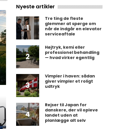
Nyeste artikler
Tre ting de fleste
glemmer at spørge om
1
når de indgår en elevator
serviceaftale
Højtryk, kemi eller
professionel behandling
2
— hvad virker egentlig
Vimpler i haven: sådan
giver vimpler et roligt
3
udtryk
Rejser til Japan for
danskere, der vil opleve
4
landet uden at
planlægge alt selv