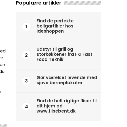
Populære artikler
Find de perfekte
boligartikler hos
1
Ideshoppen
Udstyr til grill og
med
storkøkkener fra FKI Fast
2
er
Food Teknik
den
 du
Gør værelset levende med
3
sjove børneplakater
e
Find de helt rigtige fliser til
dit hjem på
4
www.flisebent.dk