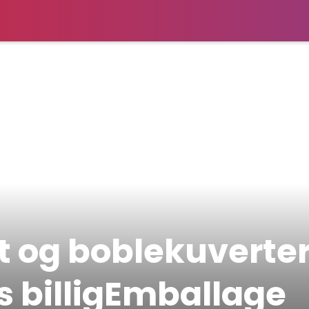
 og boblekuverter 
s billigEmballage