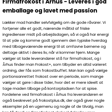
Firmafrokost i Århus - Leveres i god
emballage og lavet med passion
Lækker mad handler selvfølgelig om de gode råvarer. Vi
fortjener alle et godt, nærende måltid af friske
ingredienser midt på arbejdsdagen, så vi også har energi
til at yde og komme godt igennem den typiske hverdag
med tilbageværende energi til at omfavne børnene og
deltage aktivt i deres liv, når vi kommer hjem. Mange
vælger at lade leverandører stå for firmafrokost, og i
Århus finder man Frokost+, som tilbyder en altid varieret
ordning, der fås som frokostbuffet. Man kan også vælge
portionsanrettet frokost over en periode, som mange
vælger at gøre i disse tider, hvor det er mere ideelt at
tage maden tilbage på kontorpladsen for at spise.
Fordelene ved firmafrokost i Århus fra leverandøren er
også beskrevet på frokostplus.dk, der også giver nogle
eksempler på en ugemenu og nogle af de tilvalg, man