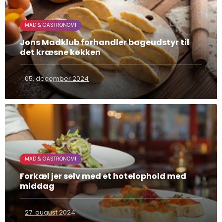
MAD & GASTRONOMI
Jons Madklub forhandler bageudstyr til
det kræsne køkken
05. december 2024
MAD & GASTRONOMI
Forkæl jer selv med et hotelophold med
middag
27. august 2024