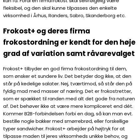
kan få. Fordi en firmafrokost skal selvfølgelig være
fleksibel, og den skal kunne tilpasses den enkelte
virksomhed i Århus, Randers, Sabro, Skanderborg etc.
Frokost+ og deres firma
frokostordning er kendt for den høje
grad af variation samt råvarevalget
Frokost+ tilbyder en god firma frokostordning til dem,
som ønsker et sundere liv. Det betyder dog ikke, at den
står på kedelige salater. Nej, tværtimod, så står den på
fyldig mad med masser af næring. Det er frokostretter,
som er spækket til randen med alt det gode fra naturen
af. Det behøver ikke at være mere kompliceret end dét.
Kommer B2B-forbindelsen forbi en dag, så kan man evt.
bestille nogle bakker med smørrebrød, eller forskellige
typer sandwicher. Frokost+ arbejder på højtryk for at
tilpasse maden til jeres virksomheds unikke behov, og