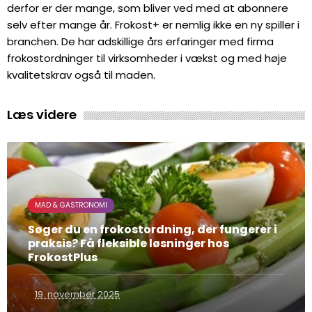
derfor er der mange, som bliver ved med at abonnere
selv efter mange år. Frokost+ er nemlig ikke en ny spiller i
branchen. De har adskillige års erfaringer med firma
frokostordninger til virksomheder i vækst og med høje
kvalitetskrav også til maden.
Læs videre
MAD & GASTRONOMI
Søger du en frokostordning, der fungerer i
praksis? Få fleksible løsninger hos
FrokostPlus
19. november 2025