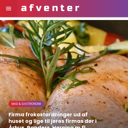

MAD & GASTRONOMI
Firma frokostordninger ud af
huset og lige til jeres firmas dør i
Århus, Randers, Hørning m.fl.