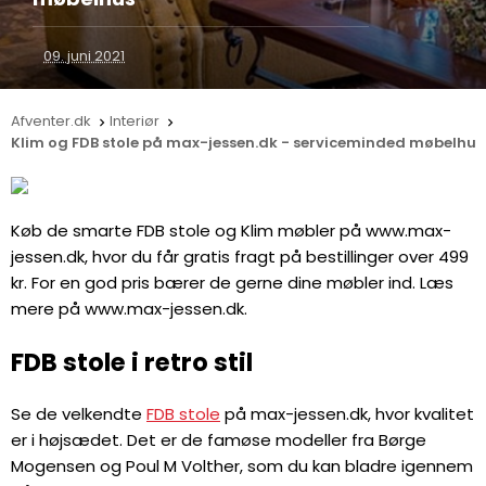
09. juni 2021
Afventer.dk
Interiør


Klim og FDB stole på max-jessen.dk - serviceminded møbelhus
Køb de smarte FDB stole og Klim møbler på www.max-
jessen.dk, hvor du får gratis fragt på bestillinger over 499
kr. For en god pris bærer de gerne dine møbler ind. Læs
mere på www.max-jessen.dk.
FDB stole i retro stil
Se de velkendte
FDB stole
på max-jessen.dk, hvor kvalitet
er i højsædet. Det er de famøse modeller fra Børge
Mogensen og Poul M Volther, som du kan bladre igennem