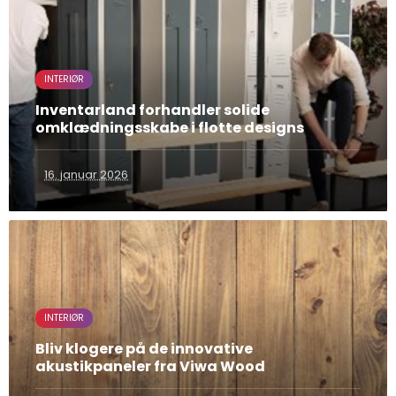
INTERIØR
Inventarland forhandler solide
omklædningsskabe i flotte designs
16. januar 2026
INTERIØR
Bliv klogere på de innovative
akustikpaneler fra Viwa Wood