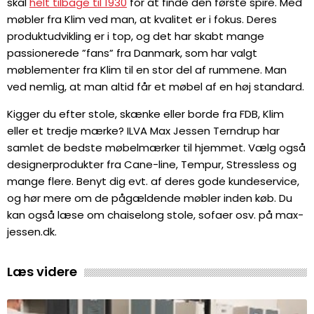
skal
helt tilbage til 1930
for at finde den første spire. Med
møbler fra Klim ved man, at kvalitet er i fokus. Deres
produktudvikling er i top, og det har skabt mange
passionerede ”fans” fra Danmark, som har valgt
møblementer fra Klim til en stor del af rummene. Man
ved nemlig, at man altid får et møbel af en høj standard.
Kigger du efter stole, skænke eller borde fra FDB, Klim
eller et tredje mærke? ILVA Max Jessen Terndrup har
samlet de bedste møbelmærker til hjemmet. Vælg også
designerprodukter fra Cane-line, Tempur, Stressless og
mange flere. Benyt dig evt. af deres gode kundeservice,
og hør mere om de pågældende møbler inden køb. Du
kan også læse om chaiselong stole, sofaer osv. på max-
jessen.dk.
Læs videre