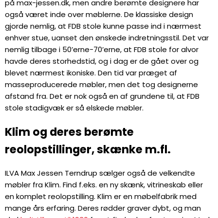
på max-jessen.dk, men andre berømte designere har
også været inde over møblerne. De klassiske design
gjorde nemlig, at FDB stole kunne passe ind i nærmest
enhver stue, uanset den ønskede indretningsstil. Det var
nemlig tilbage i 50’erne-70’erne, at FDB stole for alvor
havde deres storhedstid, og i dag er de gået over og
blevet nærmest ikoniske. Den tid var præget af
masseproducerede møbler, men det tog designerne
afstand fra. Det er nok også en af grundene til, at FDB
stole stadigvæk er så elskede møbler.
Klim og deres berømte
reolopstillinger, skænke m.fl.
ILVA Max Jessen Terndrup sælger også de velkendte
møbler fra Klim. Find f.eks. en ny skænk, vitrineskab eller
en komplet reolopstilling. Klim er en møbelfabrik med
mange års erfaring. Deres rødder graver dybt, og man