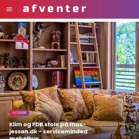

INTERIØR
Klim og FDB stole på max-
jessen.dk - serviceminded
møbelhus