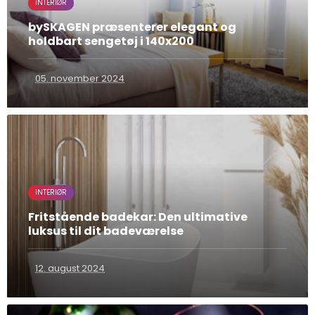
INTERIØR
bySKAGEN præsenterer elegant og
holdbart sengetøj i 140x200
05. november 2024
INTERIØR
Fritstående badekar: Den ultimative
luksus til dit badeværelse
12. august 2024