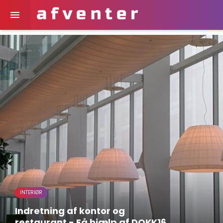

INTERIØR
Indretning af kontor og
restaurant - Få hjælp af DOKK16