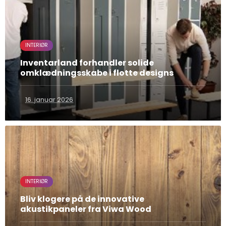
INTERIØR
Inventarland forhandler solide
omklædningsskabe i flotte designs
16. januar 2026
INTERIØR
Bliv klogere på de innovative
akustikpaneler fra Viwa Wood