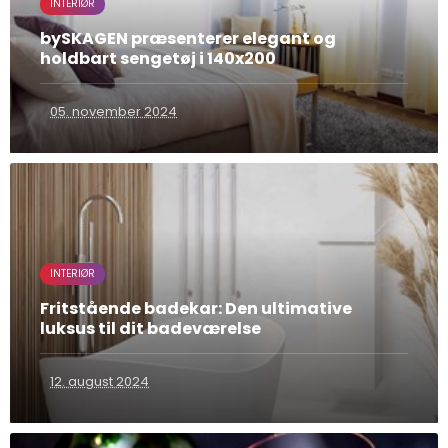
INTERIØR
bySKAGEN præsenterer elegant og
holdbart sengetøj i 140x200
05. november 2024
INTERIØR
Fritstående badekar: Den ultimative
luksus til dit badeværelse
12. august 2024