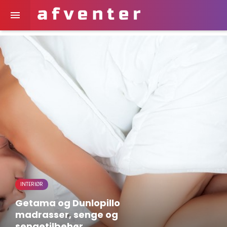

INTERIØR
Getama og Dunlopillo
madrasser, senge og
sengetilbehør