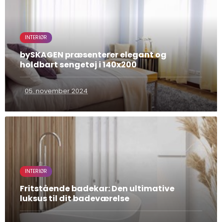
INTERIØR
bySKAGEN præsenterer elegant og
holdbart sengetøj i 140x200
05. november 2024
INTERIØR
Fritstående badekar: Den ultimative
luksus til dit badeværelse