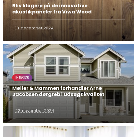
Bliv klogere på de innovative
akustikpaneler fra Viwa Wood
18. december 2024
INTERIØR
Møller & Mammen forhandler Arne
Jacobsen dørgreb i udsøgt kvalitet
22. november 2024