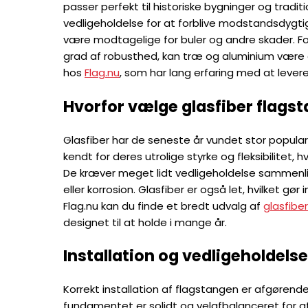
passer perfekt til historiske bygninger og tra
vedligeholdelse for at forblive modstandsdygt
være modtagelige for buler og andre skader. F
grad af robusthed, kan træ og aluminium være de
hos
Flag.nu
, som har lang erfaring med at lever
Hvorfor vælge glasfiber flags
Glasfiber har de seneste år vundet stor popular
kendt for deres utrolige styrke og fleksibilitet,
De kræver meget lidt vedligeholdelse sammenli
eller korrosion. Glasfiber er også let, hvilket g
Flag.nu kan du finde et bredt udvalg af
glasfibe
designet til at holde i mange år.
Installation og vedligeholdelse
Korrekt installation af flagstangen er afgørende f
fundamentet er solidt og velafbalanceret for at 