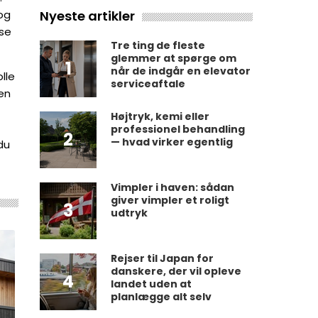
Nyeste artikler
og
lse
Tre ting de fleste
glemmer at spørge om
1
når de indgår en elevator
lle
serviceaftale
 en
Højtryk, kemi eller
professionel behandling
2
— hvad virker egentlig
du
Vimpler i haven: sådan
giver vimpler et roligt
3
udtryk
Rejser til Japan for
danskere, der vil opleve
4
landet uden at
planlægge alt selv