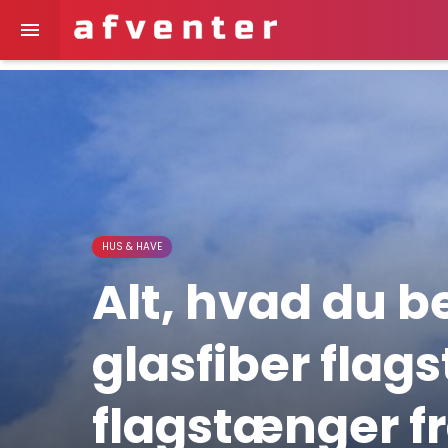

HUS & HAVE
Alt, hvad du b
glasfiber flag
flagstænger fr