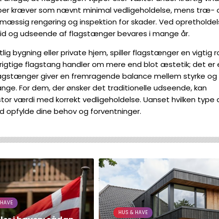
iber kræver som nævnt minimal vedligeholdelse, mens træ- 
mæssig rengøring og inspektion for skader. Ved opretholde
tid og udseende af flagstænger bevares i mange år.
ig bygning eller private hjem, spiller flagstænger en vigtig ro
n rigtige flagstang handler om mere end blot æstetik; det er
r flagstænger giver en fremragende balance mellem styrke og
 mange. For dem, der ønsker det traditionelle udseende, kan
tor værdi med korrekt vedligeholdelse. Uanset hvilken type 
ed opfylde dine behov og forventninger.
 HAVE
HUS & HAVE