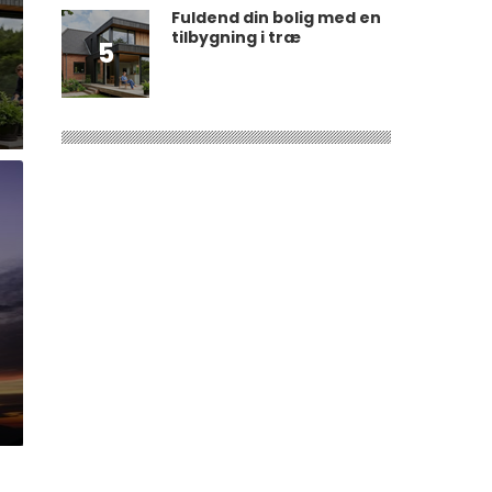
Fuldend din bolig med en
tilbygning i træ
5