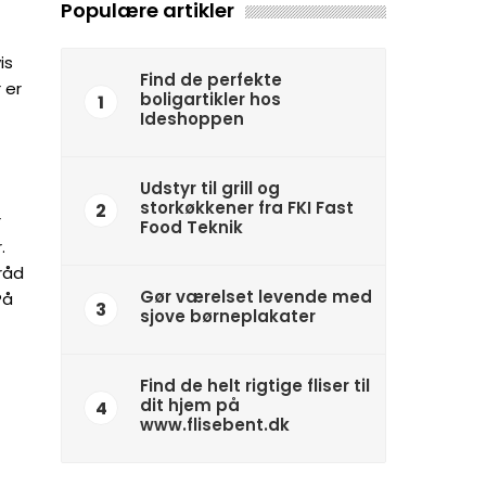
Populære artikler
is
Find de perfekte
 er
boligartikler hos
1
Ideshoppen
Udstyr til grill og
storkøkkener fra FKI Fast
2
r
Food Teknik
.
råd
Gør værelset levende med
På
3
sjove børneplakater
Find de helt rigtige fliser til
dit hjem på
4
www.flisebent.dk
.