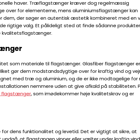
ditionelle haver. Træflagstænger kræver dog regelmæssig
ige over for elementerne, mens aluminiumsflagstænger kan
or dem, der søger en autentisk æstetik kombineret med en v
 rigtige valg. Et pålideligt sted at finde sådanne produkter
e kvalitetsflagstænger.
tænger
itet som materiale til flagstænger. Glasfiber flagstænger e
 hvilket gør dem modstandsdygtige over for kraftig vind og vejr
gnet med træ og aluminium, og de er ikke modtagelige for 
ør installationen nemmere uden at give afkald på stabiliteten. 
r flagstænger
, som imødekommer høje kvalitetskrav og er
or dens funktionalitet og levetid. Det er vigtigt at sikre, at
undgå, at flagstangen vipper eller vælter under kraftig vind