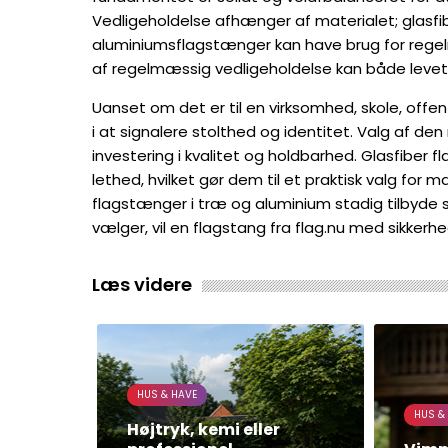
Vedligeholdelse afhænger af materialet; glasf
aluminiumsflagstænger kan have brug for regel
af regelmæssig vedligeholdelse kan både leve
Uanset om det er til en virksomhed, skole, offentl
i at signalere stolthed og identitet. Valg af de
investering i kvalitet og holdbarhed. Glasfibe
lethed, hvilket gør dem til et praktisk valg for
flagstænger i træ og aluminium stadig tilbyde s
vælger, vil en flagstang fra flag.nu med sikkerh
Læs videre
HUS & HAVE
HUS &
Højtryk, kemi eller