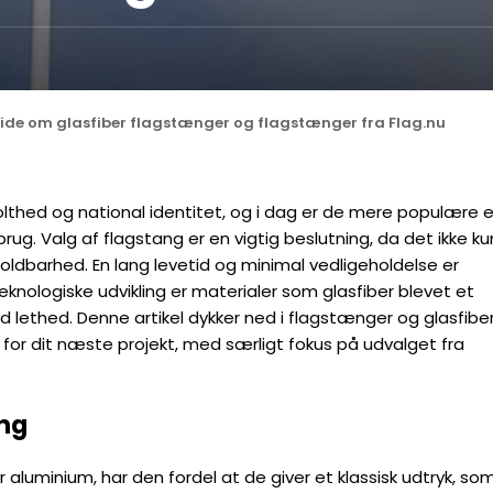
vide om glasfiber flagstænger og flagstænger fra Flag.nu
thed og national identitet, og i dag er de mere populære 
ug. Valg af flagstang er en vigtig beslutning, da det ikke ku
ldbarhed. En lang levetid og minimal vedligeholdelse er
nologiske udvikling er materialer som glasfiber blevet et
d lethed. Denne artikel dykker ned i flagstænger og glasfibe
for dit næste projekt, med særligt fokus på udvalget fra
ang
r aluminium, har den fordel at de giver et klassisk udtryk, so