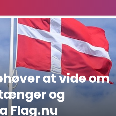
ehøver at vide om
stænger og
a Flag.nu