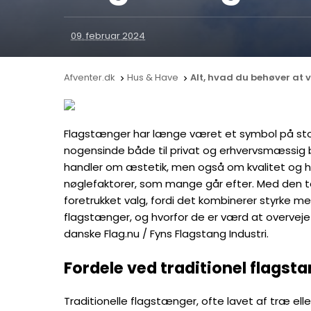
09. februar 2024
Afventer.dk
Hus & Have
Alt, hvad du behøver at 


Flagstænger har længe været et symbol på stol
nogensinde både til privat og erhvervsmæssig br
handler om æstetik, men også om kvalitet og ho
nøglefaktorer, som mange går efter. Med den tek
foretrukket valg, fordi det kombinerer styrke me
flagstænger, og hvorfor de er værd at overveje 
danske Flag.nu / Fyns Flagstang Industri.
Fordele ved traditionel flagst
Traditionelle flagstænger, ofte lavet af træ elle