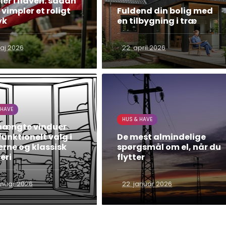
er i haven: sådan
 vimpler et roligt
Fuldend din bolig med
yk
en tilbygning i træ
aj 2026
22. april 2026
 HAVE
HUS & HAVE
hængte vinduer
unktionelt valg i
De mest almindelige
rne og klassisk
spørgsmål om el, når du
eri
flytter
anuar 2026
22. januar 2026