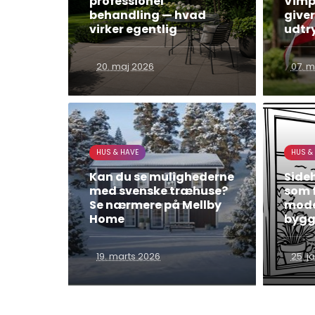
professionel
Vimpl
behandling — hvad
giver
virker egentlig
udtr
20. maj 2026
07. m
HUS & HAVE
HUS &
Kan du se mulighederne
Side
med svenske træhuse?
som f
Se nærmere på Mellby
mode
Home
bygg
19. marts 2026
25. j