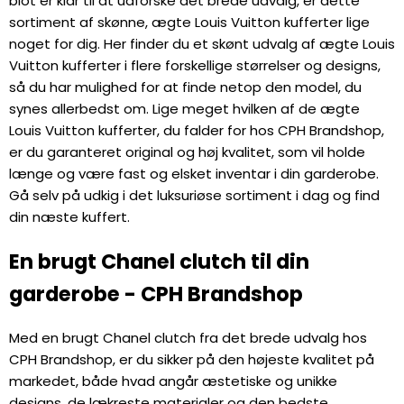
blot er klar til at udforske det brede udvalg, er dette
sortiment af skønne, ægte Louis Vuitton kufferter lige
noget for dig. Her finder du et skønt udvalg af ægte Louis
Vuitton kufferter i flere forskellige størrelser og designs,
så du har mulighed for at finde netop den model, du
synes allerbedst om. Lige meget hvilken af de ægte
Louis Vuitton kufferter, du falder for hos CPH Brandshop,
er du garanteret original og høj kvalitet, som vil holde
længe og være fast og elsket inventar i din garderobe.
Gå selv på udkig i det luksuriøse sortiment i dag og find
din næste kuffert.
En brugt Chanel clutch til din
garderobe - CPH Brandshop
Med en brugt Chanel clutch fra det brede udvalg hos
CPH Brandshop, er du sikker på den højeste kvalitet på
markedet, både hvad angår æstetiske og unikke
designs, de lækreste materialer og den bedste