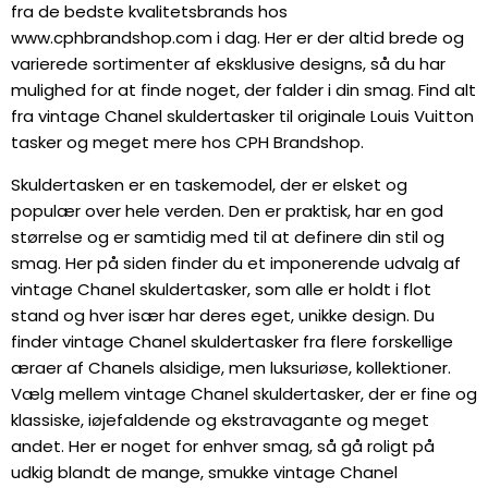
fra de bedste kvalitetsbrands hos
www.cphbrandshop.com i dag. Her er der altid brede og
varierede sortimenter af eksklusive designs, så du har
mulighed for at finde noget, der falder i din smag. Find alt
fra vintage Chanel skuldertasker til originale Louis Vuitton
tasker og meget mere hos CPH Brandshop.
Skuldertasken er en taskemodel, der er elsket og
populær over hele verden. Den er praktisk, har en god
størrelse og er samtidig med til at definere din stil og
smag. Her på siden finder du et imponerende udvalg af
vintage Chanel skuldertasker, som alle er holdt i flot
stand og hver især har deres eget, unikke design. Du
finder vintage Chanel skuldertasker fra flere forskellige
æraer af Chanels alsidige, men luksuriøse, kollektioner.
Vælg mellem vintage Chanel skuldertasker, der er fine og
klassiske, iøjefaldende og ekstravagante og meget
andet. Her er noget for enhver smag, så gå roligt på
udkig blandt de mange, smukke vintage Chanel