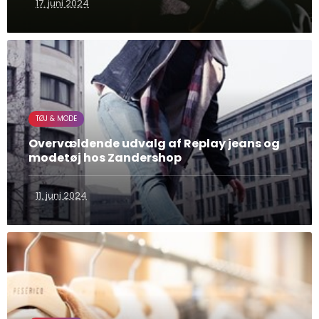
17. juni 2024
TØJ & MODE
Overvældende udvalg af Replay jeans og
modetøj hos Zandershop
11. juni 2024