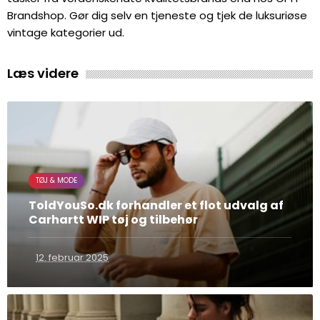
Brandshop. Gør dig selv en tjeneste og tjek de luksuriøse
vintage kategorier ud.
Læs videre
TØJ & MODE
ToldYouSo.dk forhandler et flot udvalg af
Carhartt WIP tøj og tilbehør
12. februar 2025