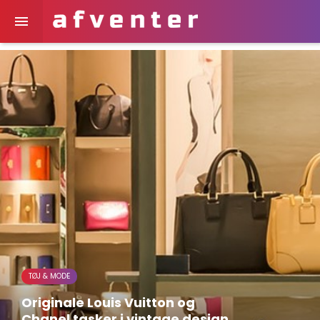

TØJ & MODE
Originale Louis Vuitton og
Chanel tasker i vintage design