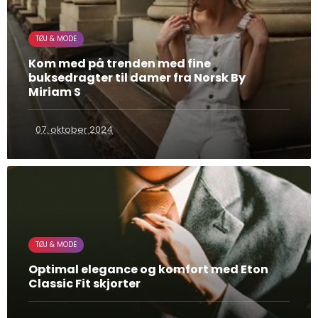
TØJ & MODE
Kom med på trenden med fine
buksedragter til damer fra Norsk By
Miriam S
07. oktober 2024
TØJ & MODE
Optimal elegance og komfort med Eton
Classic Fit skjorter