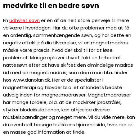
medvirke til en bedre søvn
En
udhvilet søvn
er én af de helt store genveje til mere
velvære i hverdagen. Har du ofte problemer med at få
en ordentlig, sammenhængende søvn, og har dette en
negativ effekt på din tilværelse, vil en magnetmadras
måske være præcis, hvad der skal til for at løse
problemet. Mange oplever i hvert fald en forbedret
nattesøvn efter at have skiftet den almindelige madras
ud med en magnetmadras, som dem man bl.a. finder
hos www.danolan.dk. Her er de specialister i
magnetterapi og tilbyder bl.a. et af landets bedste
udvalg inden for magnetmadrasser. Magnetmadrasser
har mange fordele, bl.a. at de modvirker jordstråler,
styrker blodcirkulationen, kan afhjælpe diverse
muskelspændinger og meget mere. Vil du vide mere, kan
du eventuelt besøge butikkens hjemmeside, hvor der er
en masse god information at finde.