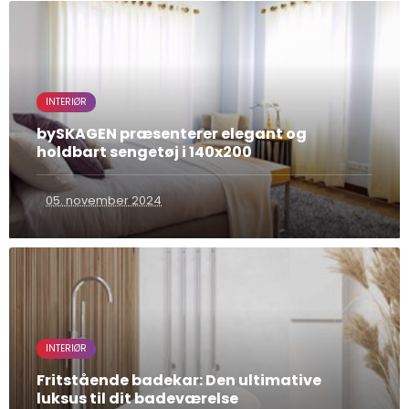
INTERIØR
bySKAGEN præsenterer elegant og
holdbart sengetøj i 140x200
05. november 2024
INTERIØR
Fritstående badekar: Den ultimative
luksus til dit badeværelse