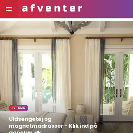

INTERIØR
Uldsengetøj og
magnetmadrasser - Klik ind på
danolan.dk