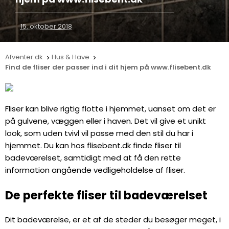
15. oktober 2018
Afventer.dk
Hus & Have


Find de fliser der passer ind i dit hjem på www.flisebent.dk
Fliser kan blive rigtig flotte i hjemmet, uanset om det er
på gulvene, væggen eller i haven. Det vil give et unikt
look, som uden tvivl vil passe med den stil du har i
hjemmet. Du kan hos
flisebent.dk
finde fliser til
badeværelset, samtidigt med at få den rette
information angående vedligeholdelse af fliser.
De perfekte fliser til badeværelset
Dit badeværelse, er et af de steder du besøger meget, i