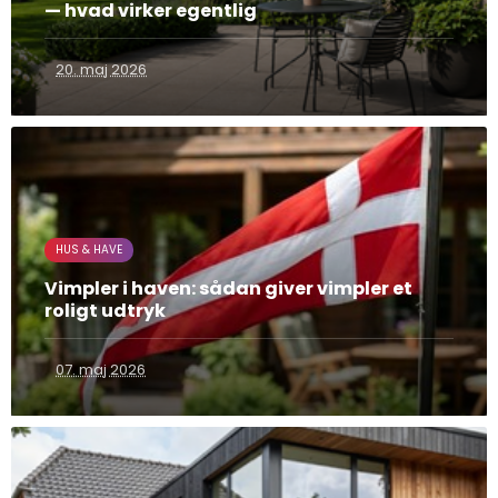
— hvad virker egentlig
20. maj 2026
HUS & HAVE
Vimpler i haven: sådan giver vimpler et
roligt udtryk
07. maj 2026