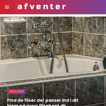

HUS & HAVE
Find de fliser der passer ind i dit
hjem på www.flisebent.dk