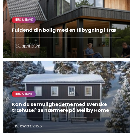
HUS & HAVE
Fuldend din bolig med en tilbygning i træ
22. april 2026
HUS & HAVE
Kan du se mulighederne med svenske
træhuse? Se nærmere på Mellby Home
19. marts 2026