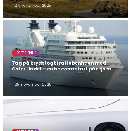
27. november 2025
HOBBY & FRITID
Tag på krydstogt fra København med
Øster Lindet – en bekvem start på rejsen
25. november 2025