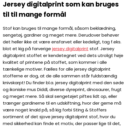
Jersey digitalprint som kan bruges
til til mange formål
Stof kan bruges til mange formål, såsom beklædning,
sengetøj, gardiner og meget mere. Derudover behøver
det heller ikke at være ensfarvet eller kedeligt, tag f.eks.
blot et kig på farverige
jersey digitalprint
stof. Jersey
digitalprint stoffet er kendetegnet ved dets utroligt høje
kvalitet af printene på stoffet, som kommer i alle
tænkelige motiver. Fælles for alle jersey digitalprint
stofferne er dog, at de alle sammen står fuldstændig
knivskarpt! Du finder bl.a. jersey digitalprint med den søde
og ikoniske mus Diddl, diverse dyreprint, dinosaurer, frugt
og meget mere. Så skal sengetøjet piftes lidt op, eller
trænger gardinerne til en udskiftning, hvor der gerne må
være noget knald på, så kig forbi Sting & Stoffers
sortiment af det sjove jersey digitalprint stof, hvor du
med sikkerhed kan finde et motiv, der passer lige til det,