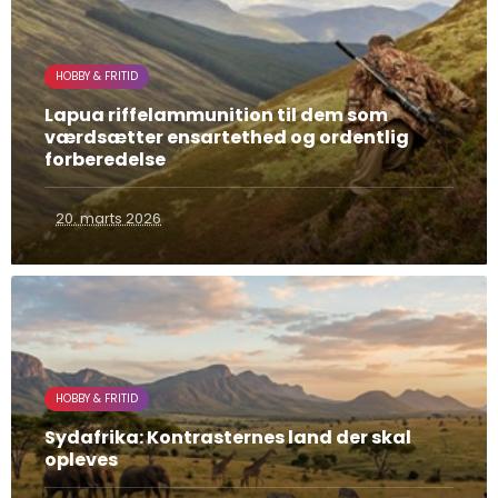
HOBBY & FRITID
Lapua riffelammunition til dem som
værdsætter ensartethed og ordentlig
forberedelse
20. marts 2026
HOBBY & FRITID
Sydafrika: Kontrasternes land der skal
opleves