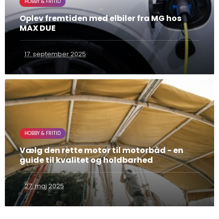
HOBBY & FRITID
Oplev fremtiden med elbiler fra MG hos
MAX DUE
17. september 2025
HOBBY & FRITID
Vælg den rette motor til motorbåd - en
guide til kvalitet og holdbarhed
27. maj 2025