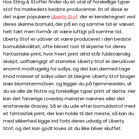
Hos Sting & Stoffer finder du et utal af forskellige typer
stof fra markedets bedste producenter. En af disse er
det super populære
Liberty Stof,
der er kendetegnet ved
deres skønne bomuld, der på en og samme tid er vævet
helt tæt men formår at være luftigt på samme tid.
Liberty Stof er udover at være produceret i den bedste
bomuldskvalitet, ofte blevet rost til skyerne for deres
fantastiske print, hvor hvert print altid står fuldstændig
skarpt, uafhængigt af størrelse. Liberty Stof er derudover
enormt modtagelig for sollys, og det kan dermed tage
imod masser af sollys uden at blegne. Liberty Stof bruger
især blomstermotiver, og kigger du på hjemmesiden, vil
du se alle de flotte og forskellige typer print af dette. Her
kan det farverige Loveday mønster nævnes eller det
ensfarvede Gracey. Så er du ude efter bomuldsstof med
et fantastisk print, der kan holde til det meste, så kan du
med sikkerhed kigge ind forbi deres udvalg af Liberty
Stof, og det kan godt loves at du ikke bliver skuffet.