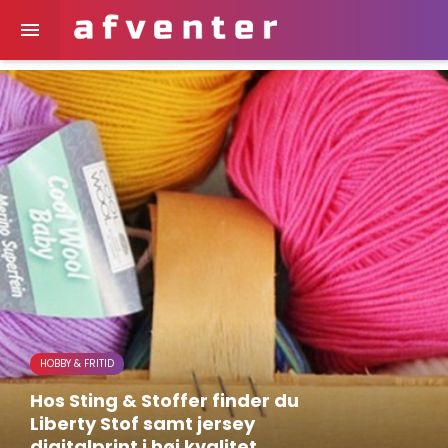

HOBBY & FRITID
Hos Sting & Stoffer finder du
Liberty Stof samt jersey
digitalprint i høj kvalitet