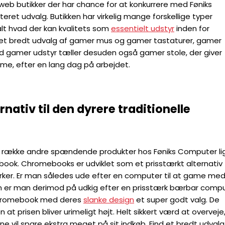
web butikker der har chance for at konkurrere med Føniks
ret udvalg. Butikken har virkelig mange forskellige typer
alt hvad der kan kvalitets som
essentielt udstyr
inden for
 et bredt udvalg af gamer mus og gamer tastaturer, gamer
gamer udstyr tæller desuden også gamer stole, der giver
me, efter en lang dag på arbejdet.
ativ til den dyrere traditionelle
en række andre spændende produkter hos Føniks Computer li
ok. Chromebooks er udviklet som et prisstærkt alternativ t
ker. Er man således ude efter en computer til at game med,
n er man derimod på udkig efter en prisstærk bærbar comp
 Chromebook med deres
slanke design
et super godt valg. De
 at prisen bliver urimeligt højt. Helt sikkert værd at overveje
 vil spare ekstra meget på sit indkøb. Find et bredt udvalg