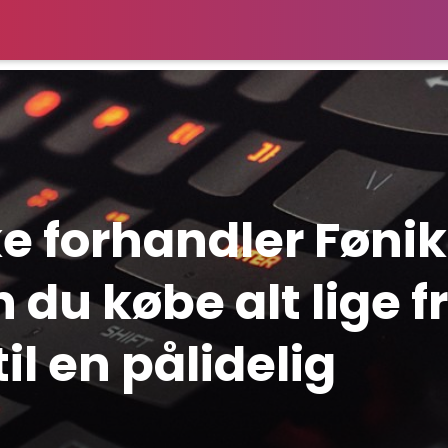
e forhandler Fønik
du købe alt lige f
il en pålidelig