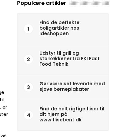
Populære artikler
Find de perfekte
boligartikler hos
1
Ideshoppen
Udstyr til grill og
storkøkkener fra FKI Fast
2
Food Teknik
Gør værelset levende med
3
sjove børneplakater
ge
il
 er
Find de helt rigtige fliser til
uter
dit hjem på
4
www.flisebent.dk
,
 af