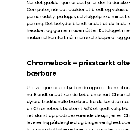
Når det gælder gamer udstyr, er der få danske 
Computer, når det gælder et bredt og velassorte
gamer udstyr på lager, selvfølgelig ikke mindst 
gaming. Det betyder blandt andet at du finder
headset og gamer musemåtter. Kataloget med 
maksimal komfort når man skal slappe af og ga
Chromebook – prisstærkt altern
bærbare
Udover gamer udstyr kan du også se frem til 
nu. Blandt andet kan du købe en smart Chromebo
dyrere traditionelle bærbare fra de kendte mær
en Chromebook bestemt
ikke
et godt valg. Me
i et slankt og pladsbesvarende design, er en
leverer høj pålidelighed og brugervenlighed, uden
hvis man skal købe ny bærbar computer, og gerne