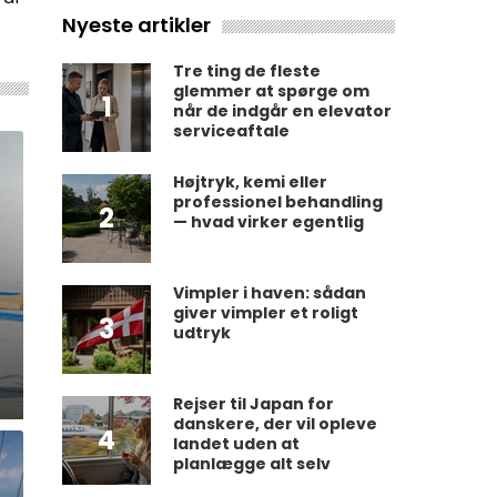
Nyeste artikler
Tre ting de fleste
glemmer at spørge om
1
når de indgår en elevator
serviceaftale
Højtryk, kemi eller
professionel behandling
2
— hvad virker egentlig
Vimpler i haven: sådan
giver vimpler et roligt
3
udtryk
Rejser til Japan for
danskere, der vil opleve
4
landet uden at
planlægge alt selv