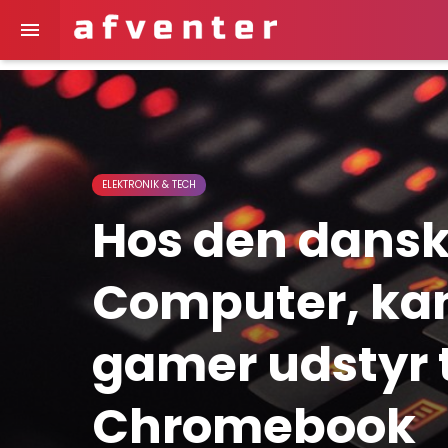

ELEKTRONIK & TECH
Hos den dansk
Computer, kan 
gamer udstyr t
Chromebook