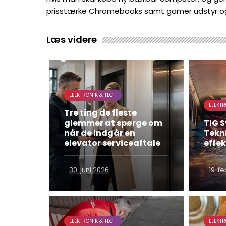
prisstærke Chromebooks samt gamer udstyr og
Læs videre
ELEKTRONIK & TECH
ELEKTR
Tre ting de fleste
glemmer at spørge om
TIG S
når de indgår en
Tekni
elevator serviceaftale
effek
30. juni 2026
19. f
ELEKTRONIK & TECH
ELEKTR