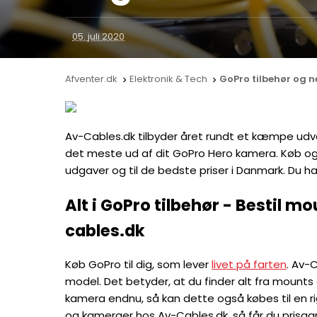
05. juli 2020
Afventer.dk
Elektronik & Tech
GoPro tilbehør og ne


Av-Cables.dk tilbyder året rundt et kæmpe udvalg
det meste ud af dit GoPro Hero kamera. Køb og
udgaver og til de bedste priser i Danmark. Du h
Alt i GoPro tilbehør - Bestil m
cables.dk
Køb GoPro til dig, som lever
livet på farten
. Av-
model. Det betyder, at du finder alt fra mounts o
kamera endnu, så kan dette også købes til en ri
og kameraer hos Av-Cables.dk, så får du prisgar