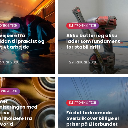
ONIK & TECH
ELEKTRONIK & TECH
vejsere fra
Akku batteri og akku
dan til præcist og
lader som fundament
tivt arbejde
for stabil drift
ebruar 2026
29. januar 2026
ONIK & TECH
mer
ELEKTRONIK & TECH
niseringen med
tive
Få det forkromede
riholdere fra
overblik over billige el
World
priser på Elforbundet