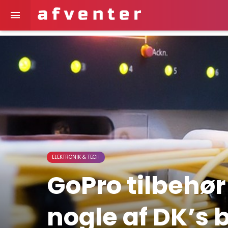

ELEKTRONIK & TECH
GoPro tilbehør
nogle af DK’s 