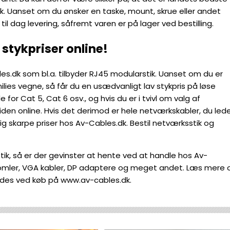
k. Uanset om du ønsker en taske, mount, skrue eller andet
til dag levering, såfremt varen er på lager ved bestilling.
stykpriser online!
s.dk som bl.a. tilbyder RJ45 modularstik. Uanset om du er
milies vegne, så får du en usædvanligt lav stykpris på løse
or Cat 5, Cat 6 osv., og hvis du er i tvivl om valg af
den online. Hvis det derimod er hele netværkskabler, du led
kelig skarpe priser hos Av-Cables.dk. Bestil netværksstik og
ik, så er der gevinster at hente ved at handle hos Av-
tromler, VGA kabler, DP adaptere og meget andet. Læs mere
lbydes ved køb på www.av-cables.dk.