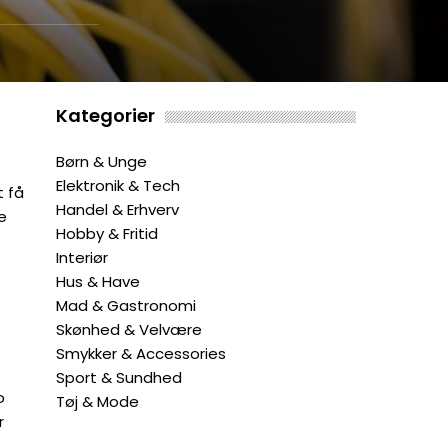
Kategorier
Børn & Unge
Elektronik & Tech
t få
Handel & Erhverv
e
Hobby & Fritid
Interiør
Hus & Have
Mad & Gastronomi
Skønhed & Velvære
Smykker & Accessories
Sport & Sundhed
o
Tøj & Mode
r