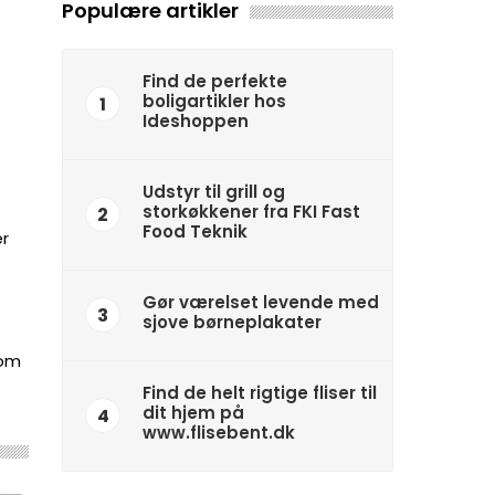
Populære artikler
Find de perfekte
boligartikler hos
1
Ideshoppen
Udstyr til grill og
storkøkkener fra FKI Fast
2
Food Teknik
er
Gør værelset levende med
3
sjove børneplakater
 om
Find de helt rigtige fliser til
dit hjem på
4
www.flisebent.dk