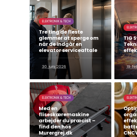
ELEKTRONIK & TECH
ELEKTR
Tre ting de fleste
glemmer at spørge om
TIG S
når de indgår en
Tekni
elevator serviceaftale
effek
30. juni 2026
19. f
ELEKTRONIK & TECH
ELEKTR
Med en
Opti
fliseskæremaskine
orga
arbejder du præcist –
effek
find den hos
batte
Murergrej.dk
CNC