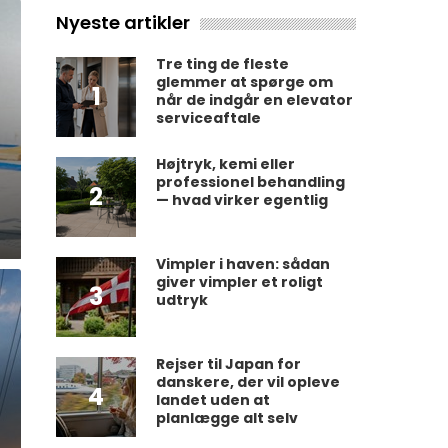
Nyeste artikler
Tre ting de fleste
glemmer at spørge om
1
når de indgår en elevator
serviceaftale
Højtryk, kemi eller
professionel behandling
2
— hvad virker egentlig
Vimpler i haven: sådan
giver vimpler et roligt
3
udtryk
Rejser til Japan for
danskere, der vil opleve
4
landet uden at
planlægge alt selv