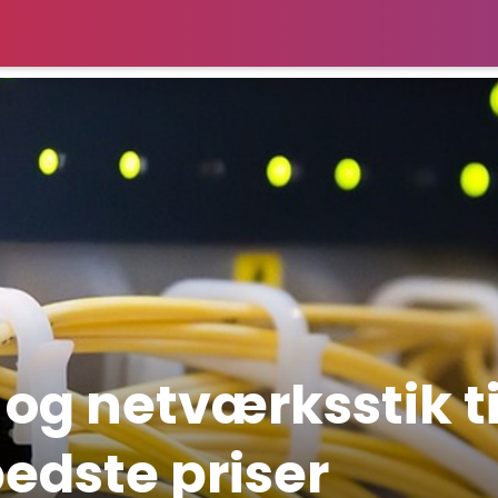
 og netværksstik ti
bedste priser