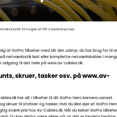
tværksstik til nogle af DK’s bedste priser
 af GoPro tilbehør med alt det udstyr, du har brug for til a
så netværksstik løst eller komplette netværkskabler i mang
ar adgang til det hele på www.av-cables.dk.
ounts, skruer, tasker osv. på www.av-
Cables.dk har alt i tilbehør til dit GoPro Hero kamera uanset
g skruer til stativer og tasker. Hvis du ikke ejer et GoPro Her
gtig stærk pris hos Av-Cables.dk. Når du køber GoPro tilbehø
anti. Du kan derfor være sikker på, at det er landets bedste