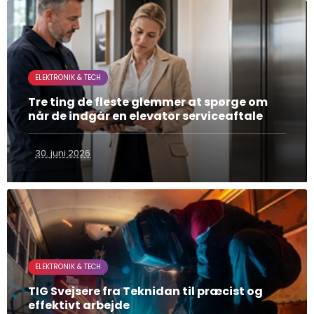
ELEKTRONIK & TECH
Tre ting de fleste glemmer at spørge om
når de indgår en elevator serviceaftale
30. juni 2026
ELEKTRONIK & TECH
TIG Svejsere fra Teknidan til præcist og
effektivt arbejde