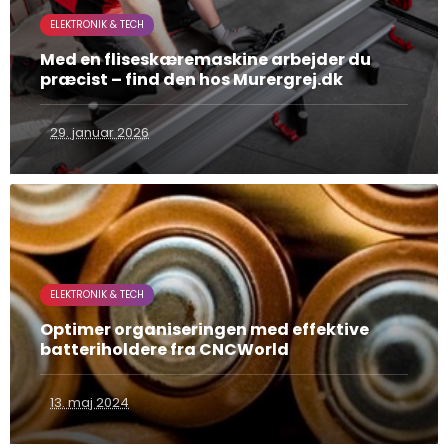
ELEKTRONIK & TECH
Med en fliseskæremaskine arbejder du
præcist – find den hos Murergrej.dk
29. januar 2026
ELEKTRONIK & TECH
Optimer organiseringen med effektive
batteriholdere fra CNCWorld
13. maj 2024