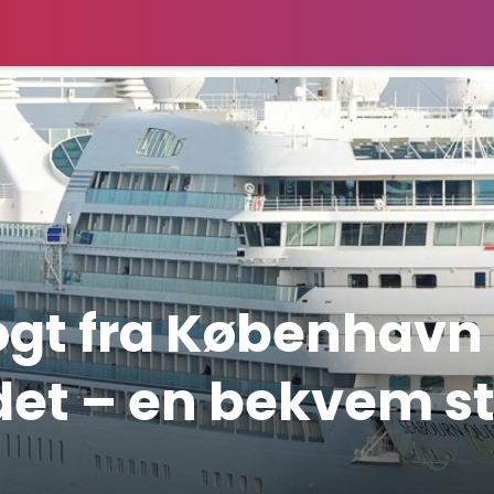
ogt fra København
det – en bekvem st