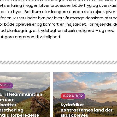
s erfaring i ryggen bliver processen både tryg og overskuel
iske byer i Baltikum eller længere europæiske rejser, giver
 ferien. Øster Lindet hjælper hvert år mange danskere afste
vor både oplevelser og komfort er i højsædet. For rejsende, d
 god planlægning, er krydstogt en stærk mulighed – og med
t gøre drømmen til virkelighed.
& FRITID
a riffelammunition
HOBBY & FRITID
dem som
sætter
Sydafrika:
rtethed og
Kontrasternes land der
tlig forberedelse
skal opleves