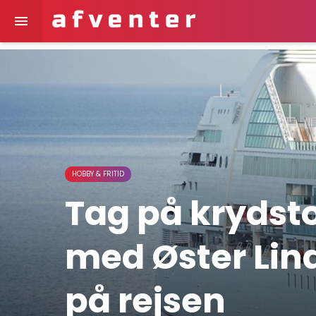

HOBBY & FRITID
Tag på krydst
med Øster Lin
på rejsen