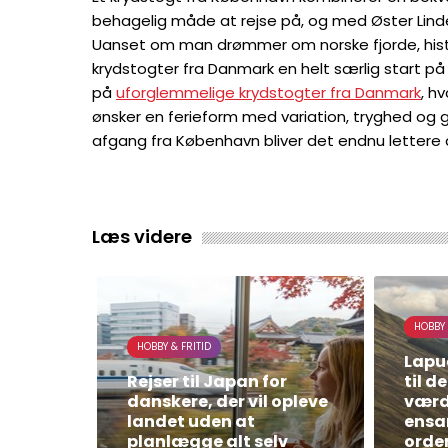
behagelig måde at rejse på, og med Øster Lindet
Uanset om man drømmer om norske fjorde, histor
krydstogter fra Danmark en helt særlig start på
på
uforglemmelige krydstogter fra Danmark
, h
ønsker en ferieform med variation, tryghed og
afgang fra København bliver det endnu lettere a
Læs videre
HOBBY 
HOBBY & FRITID
Lapu
Rejser til Japan for
til 
danskere, der vil opleve
værd
landet uden at
ensa
planlægge alt selv
orden