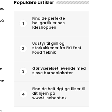
Populære artikler
d
med
Find de perfekte
så
boligartikler hos
1
Ideshoppen
Udstyr til grill og
storkøkkener fra FKI Fast
2
Food Teknik
Gør værelset levende med
an
3
sjove børneplakater
 en
Find de helt rigtige fliser til
dit hjem på
4
www.flisebent.dk
og