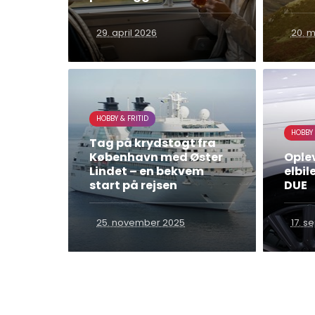
29. april 2026
20. m
HOBBY & FRITID
HOBBY 
Tag på krydstogt fra
København med Øster
Ople
Lindet – en bekvem
elbil
start på rejsen
DUE
25. november 2025
17. 