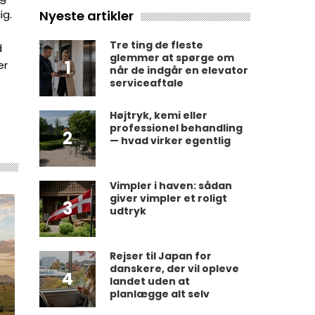
Nyeste artikler
ig.
Tre ting de fleste
d
glemmer at spørge om
1
er
når de indgår en elevator
serviceaftale
Højtryk, kemi eller
professionel behandling
2
— hvad virker egentlig
Vimpler i haven: sådan
giver vimpler et roligt
3
udtryk
Rejser til Japan for
danskere, der vil opleve
4
landet uden at
planlægge alt selv