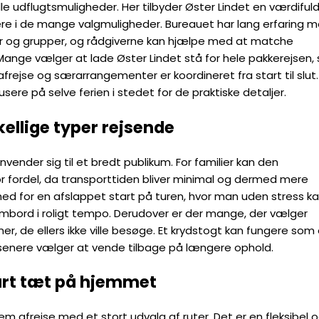
le udflugtsmuligheder. Her tilbyder Øster Lindet en værdiful
ere i de mange valgmuligheder. Bureauet har lang erfaring 
ier og grupper, og rådgiverne kan hjælpe med at matche
ange vælger at lade Øster Lindet stå for hele pakkerejsen, 
rejse og særarrangementer er koordineret fra start til slut.
sere på selve ferien i stedet for de praktiske detaljer.
kellige typer rejsende
vender sig til et bredt publikum. For familier kan den
r fordel, da transporttiden bliver minimal og dermed mere
ghed for en afslappet start på turen, hvor man uden stress k
mbord i roligt tempo. Derudover er der mange, der vælger
, de ellers ikke ville besøge. Et krydstogt kan fungere som
n senere vælger at vende tilbage på længere ophold.
art tæt på hjemmet
 afrejse med et stort udvalg af ruter. Det er en fleksibel 