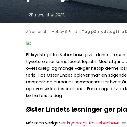
25. november 2025
Afventer.dk
Hobby & Fritid
Tag på krydstogt fra 


Et krydstogt fra København giver danske rejsend
flyveture eller kompliceret logistik. Med afga
overskuelig, og mange vælger netop denne løsn
ferie. Hos Øster Lindet oplever man en stigende
Danmark, og bureauet sammensætter hvert år 
og oversøiske destinationer. For mange bliver d
kø fra første dag.
Øster Lindets løsninger gør p
Når man vælger et
krydstogt fra København
, e