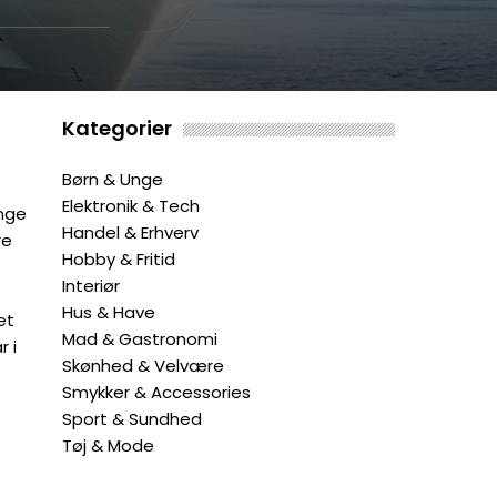
Kategorier
Børn & Unge
Elektronik & Tech
ange
Handel & Erhverv
re
Hobby & Fritid
Interiør
Hus & Have
et
Mad & Gastronomi
r i
Skønhed & Velvære
Smykker & Accessories
Sport & Sundhed
Tøj & Mode