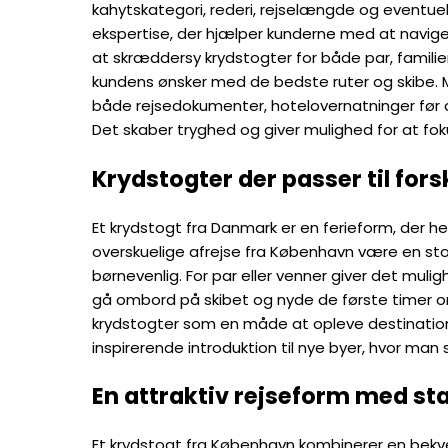
kahytskategori, rederi, rejselængde og eventuel
ekspertise, der hjælper kunderne med at navig
at skræddersy krydstogter for både par, famil
kundens ønsker med de bedste ruter og skibe. M
både rejsedokumenter, hotelovernatninger før af
Det skaber tryghed og giver mulighed for at foku
Krydstogter der passer til fors
Et krydstogt fra Danmark er en ferieform, der hen
overskuelige afrejse fra København være en sto
børnevenlig. For par eller venner giver det muli
gå ombord på skibet og nyde de første timer o
krydstogter som en måde at opleve destinationer
inspirerende introduktion til nye byer, hvor ma
En attraktiv rejseform med st
Et krydstogt fra København kombinerer en bekvem