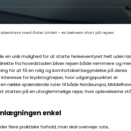
København med Øster Lindet – en bekvem start på rejsen
e en unik mulighed for at starte ferieeventyret helt uden l
ng direkte fra hovedstaden bliver rejsen både nemmere og me
ing for at få en rolig og komfortabel begyndelse på deres
 interesse for krydstogtrejser, hvor udgangspunktet er
en række spændende ruter til både Nordeuropa, Middelhav
et starten på en uforglemmelige rejse, hvor oplevelserne stå
lanlægningen enkel
r der flere praktiske forhold, man skal overveje: rute,