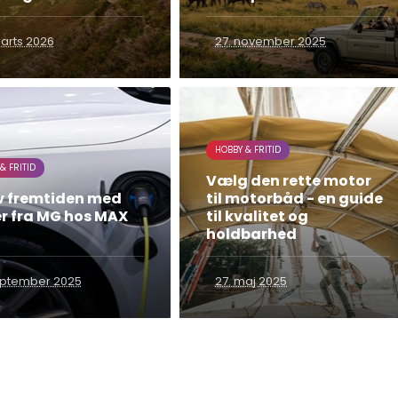
arts 2026
27. november 2025
HOBBY & FRITID
& FRITID
Vælg den rette motor
v fremtiden med
til motorbåd - en guide
er fra MG hos MAX
til kvalitet og
holdbarhed
september 2025
27. maj 2025